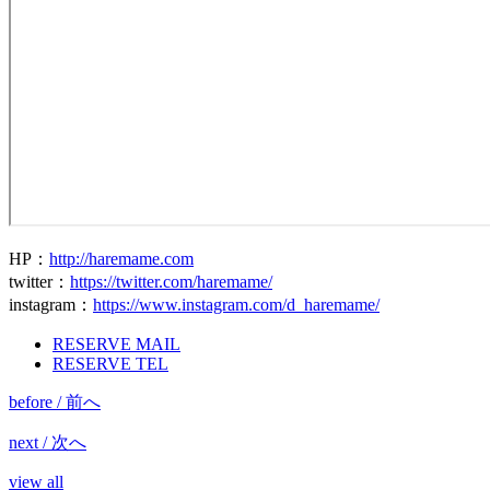
HP
：
http://haremame.com
twitter
：
https://twitter.com/haremame/
instagram
：
https://www.instagram.com/d_haremame/
RESERVE MAIL
RESERVE TEL
before / 前へ
next / 次へ
view all