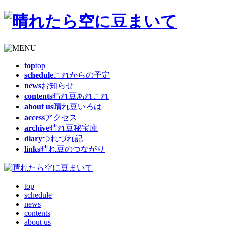
top
top
schedule
これからの予定
news
お知らせ
contents
晴れ豆あれこれ
about us
晴れ豆いろは
access
アクセス
archive
晴れ豆秘宝庫
diary
つれづれ記
links
晴れ豆のつながり
top
schedule
news
contents
about us