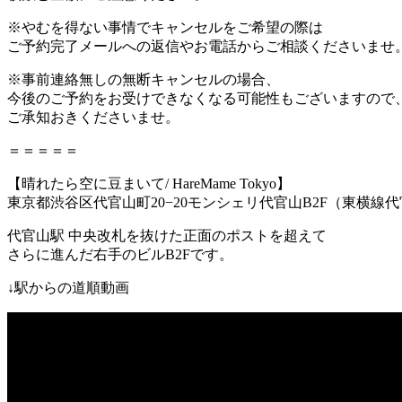
※やむを得ない事情でキャンセルをご希望の際は
ご予約完了メールへの返信やお電話からご相談くださいませ
※事前連絡無しの無断キャンセルの場合、
今後のご予約をお受けできなくなる可能性もございますので
ご承知おきくださいませ。
＝＝＝＝＝
【晴れたら空に豆まいて
/ HareMame Tokyo
】
東京都渋谷区代官山町
20−20
モンシェリ代官山
B2F
（東横線
代
代官山駅
中央改札を抜けた正面のポストを超えて
さらに進んだ右手のビル
B2F
です。
↓
駅からの道順動画