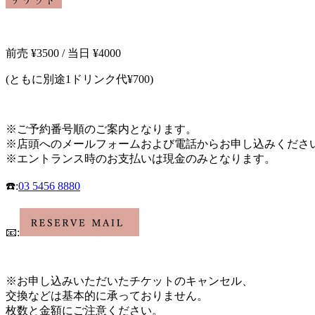
前売
¥3500 /
当日
¥4000
(
ともに別途
1
ドリンク代
¥700)
※
ご予約番号順のご案内となります。
※
店頭へのメールフォームおよび電話
からお申し込みくださ
※
エントランス時のお支払いは現金のみとなります。
☎️
:
03 5456 8880
📧
:
※お申し込み
いただいたチケットのキャンセル、
交換などは基本的に承っておりません。
枚数と金額にご注意ください。