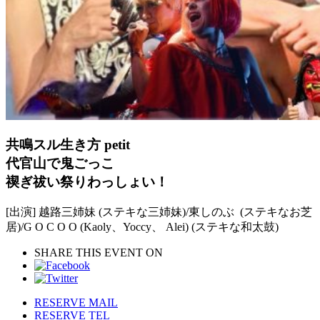
共鳴スル生き方 petit
代官山で鬼ごっこ
禊ぎ祓い祭りわっしょい！
[出演] 越路三姉妹 (ステキな三姉妹)/東しのぶ (ステキなお芝
居)/G O C O O (Kaoly、Yoccy、 Alei) (ステキな和太鼓)
SHARE THIS EVENT ON
RESERVE MAIL
RESERVE TEL