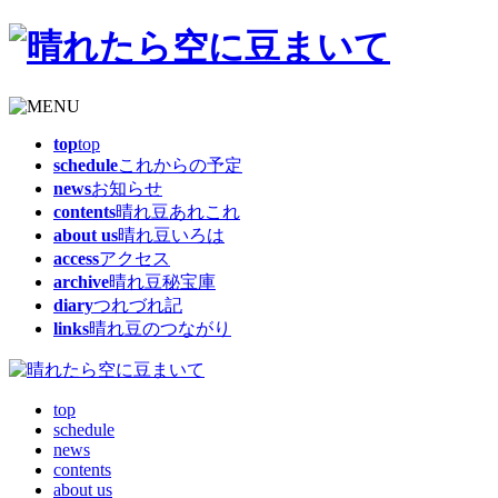
top
top
schedule
これからの予定
news
お知らせ
contents
晴れ豆あれこれ
about us
晴れ豆いろは
access
アクセス
archive
晴れ豆秘宝庫
diary
つれづれ記
links
晴れ豆のつながり
top
schedule
news
contents
about us