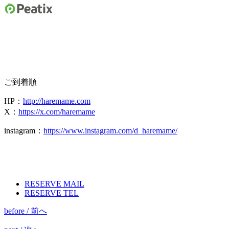
ご到着順
HP
：
http://haremame.com
X：
https://x.com/haremame
instagram
：
https://www.instagram.com/d_haremame/
RESERVE MAIL
RESERVE TEL
before / 前へ