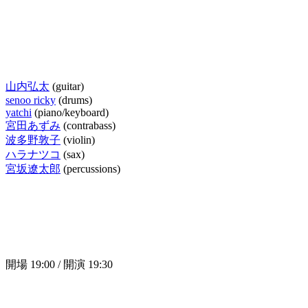
山内弘太
(guitar)
senoo ricky
(drums)
yatchi
(piano/keyboard)
宮田あずみ
(contrabass)
波多野敦子
(violin)
ハラナツコ
(sax)
宮坂遼太郎
(percussions)
開場 19:00 / 開演 19:30