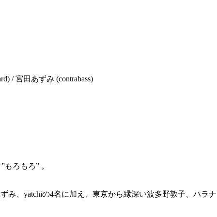
board) / 宮田あずみ (contrabass)
”もろもろ” 。
宮田あずみ、yatchiの4名に加え、東京から縁深い波多野敦子、ハ