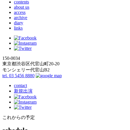
contents
about us
access
archive
diary
links
150-0034
東京都渋谷区代官山町20-20
モンシェリー代官山B2
tel. 03 5456 8880
contact
新規出演
これからの予定