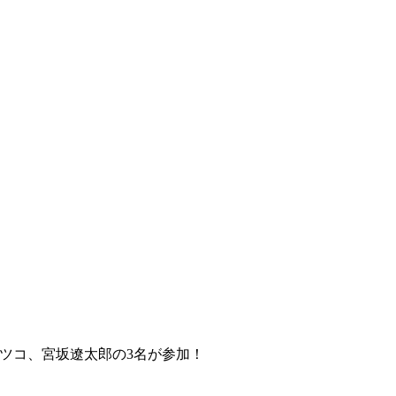
ラナツコ、宮坂遼太郎の3名が参加！