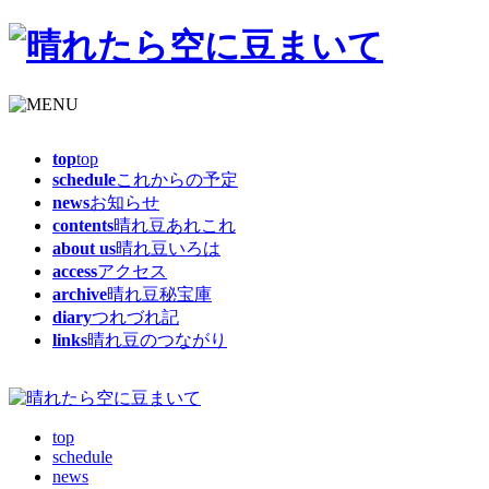
top
top
schedule
これからの予定
news
お知らせ
contents
晴れ豆あれこれ
about us
晴れ豆いろは
access
アクセス
archive
晴れ豆秘宝庫
diary
つれづれ記
links
晴れ豆のつながり
top
schedule
news