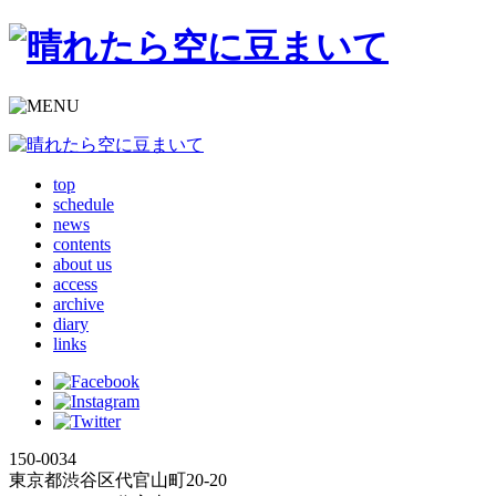
top
schedule
news
contents
about us
access
archive
diary
links
150-0034
東京都渋谷区代官山町20-20