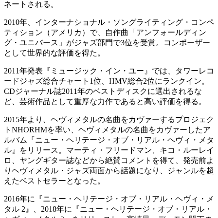
ネートされる。
2010年、インターナショナル・ソングライティング・コンペ
ティション（アメリカ）で、自作曲「アンフォールディン
グ・ユニバース」がジャズ部門で3位を受賞。コンポーザー
として世界的な評価を得た。
2011年発表『ミュージック・イン・ユー』では、タワーレコ
ードジャズ総合チャート1位、HMV総合2位にランクイン。
CDジャーナル誌2011年のベストディスクに選出されるな
ど、芸術作品として重厚な力作であると高い評価を得る。
2015年より、ヘヴィメタルの名曲をカヴァーするプロジェク
トNHORHMを率い、ヘヴィメタルの名曲をカヴァーしたア
ルバム『ニュー・ヘリテージ・オブ・リアル・ヘヴィ・メタ
ル』をリリース。マーティ・フリードマン、キコ・ルーレイ
ロ、ヤングギター誌などから絶賛コメントを得て、発売前よ
りヘヴィメタル・ジャズ両面から話題になり、ジャンルを超
えたベストセラーとなった。
2016年に『ニュー・ヘリテージ・オブ・リアル・ヘヴィ・メ
タル 2』、2018年に『ニュー・ヘリテージ・オブ・リアル・