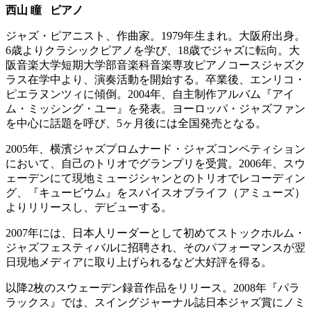
西山 瞳 ピアノ
ジャズ・ピアニスト、作曲家。1979年生まれ。大阪府出身。
6歳よりクラシックピアノを学び、18歳でジャズに転向。大
阪音楽大学短期大学部音楽科音楽専攻ピアノコースジャズク
ラス在学中より、演奏活動を開始する。卒業後、エンリコ・
ピエラヌンツィに傾倒。2004年、自主制作アルバム『アイ
ム・ミッシング・ユー』を発表。ヨーロッパ・ジャズファン
を中心に話題を呼び、5ヶ月後には全国発売となる。
2005年、横濱ジャズプロムナード・ジャズコンペティション
において、自己のトリオでグランプリを受賞。2006年、スウ
ェーデンにて現地ミュージシャンとのトリオでレコーディン
グ、『キュービウム』をスパイスオブライフ（アミューズ）
よりリリースし、デビューする。
2007年には、日本人リーダーとして初めてストックホルム・
ジャズフェスティバルに招聘され、そのパフォーマンスが翌
日現地メディアに取り上げられるなど大好評を得る。
以降2枚のスウェーデン録音作品をリリース。2008年『パラ
ラックス』では、スイングジャーナル誌日本ジャズ賞にノミ