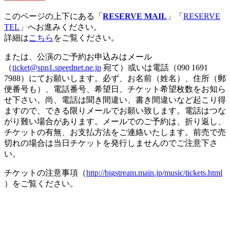
このページの上下にある「
RESERVE MAIL
」「
RESERVE
TEL
」へお進みください。
詳細は
こちら
をご覧ください。
または、公演のご予約お申込みはメール
（
ticket@spn1.speednet.ne.jp
宛て）或いは電話（090 1691
7988）にてお願いします。必ず、お名前（姓名）、住所（郵
便番号も）、電話番号、希望日、チケット希望枚数をお知ら
せ下さい。尚、電話は聞き間違い、書き間違いなど起こり得
ますので、できる限りメールでお願い致します。電話はつな
がり難い場合があります。メールでのご予約は、折り返し、
チケットの有無、お支払方法をご連絡いたします。前売で売
切れの場合は当日チケットを発行しませんのでご注意下さ
い。
チケットの注意事項（
http://bigstream.main.jp/music/tickets.html
）をご覧ください。