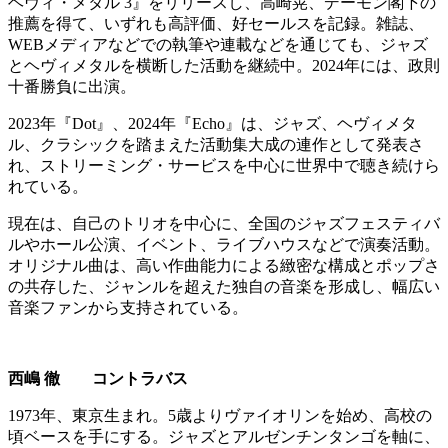
ヘヴィ・メタル 3』をリリースし、高崎晃、デーモン閣下の
推薦を得て、いずれも高評価、好セールスを記録。雑誌、
WEBメディアなどでの執筆や連載などを通じても、ジャズ
とヘヴィメタルを横断した活動を継続中。2024年には、政則
十番勝負に出演。
2023年『Dot』、2024年『Echo』は、ジャズ、ヘヴィメタ
ル、クラシックを踏まえた活動集大成の連作として発表さ
れ、ストリーミング・サービスを中心に世界中で聴き続けら
れている。
現在は、自己のトリオを中心に、全国のジャズフェスティバ
ルやホール公演、イベント、ライブハウスなどで演奏活動。
オリジナル曲は、高い作曲能力による緻密な構成とポップさ
の共存した、ジャンルを超えた独自の音楽を形成し、幅広い
音楽ファンから支持されている。
⻄嶋 徹 コントラバス
1973年、東京生まれ。5歳よりヴァイオリンを始め、高校の
頃ベースを手にする。ジャズとアルゼンチンタンゴを軸に、