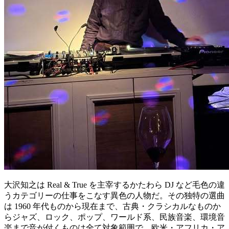
大沢知之は Real & True を主宰するかたわら DJ など毛色の違
うカテゴリーの仕事をこなす異色の人物だ。その独特の選曲
は 1960 年代ものから現在まで、古典・クラシカルなものか
らジャズ、ロック、ポップ、ワールド系、民族音楽、環境音
楽まで音が付くものは全て対象範囲で、欧米・アフリカ・ア