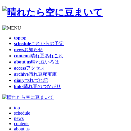
top
top
schedule
これからの予定
news
お知らせ
contents
晴れ豆あれこれ
about us
晴れ豆いろは
access
アクセス
archive
晴れ豆秘宝庫
diary
つれづれ記
links
晴れ豆のつながり
top
schedule
news
contents
about us