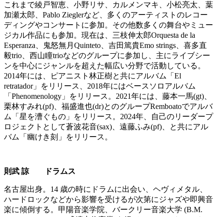
これまで綾戸智恵、小野リサ、カルメンマキ、小松亮太、葉
加瀬太郎、Pablo Zieglerなど、多くのアーティストのレコー
ディングやコンサートに参加。その他数多くの舞台やミュー
ジカル作品にも参加。現在は、三枝伸太郎Orquesta de la
Esperanza、鬼怒無月Quinteto、吉田篤貴Emo strings、喜多直
毅trio、西山瞳trioなどのグループに参加し、主にライブシー
ンを中心にジャンルを超えた幅広い分野で活動している。
2014年には、ピアニスト林正樹と共にアルバム「El
retratador」をリリース、2018年にはベースソロアルバム
「Phenomenology」をリリース。2021年には、藤本一馬(gt)、
栗林すみれ(pf)、福盛進也(dr)とのグループRemboatoでアルバ
ム「星を漕ぐもの」をリリース。2024年、自己のリーダープ
ロジェクトとして蒼波花音(sax)、遠藤ふみ(pf)、と共にアル
バム「幽けき刻」をリリース。
則武 諒 ドラムス
名古屋出身。14 歳の時にドラムに出会い、ヘヴィメタル、
ハードロックなどから影響を受けるが次第にジャズや即興音
楽に傾倒する。甲陽音楽学院、バークリー音楽大学 (B.M.