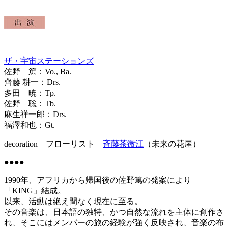
ザ・宇宙ステーションズ
佐野 篤：Vo., Ba.
齊藤 耕一：Drs.
多田 暁：Tp.
佐野 聡：Tb.
麻生祥一郎：Drs.
福澤和也：Gt.
decoration フローリスト
斉藤茶微江
（未来の花屋）
●●●●
1990年、アフリカから帰国後の佐野篤の発案により
「KING」結成。
以来、活動は絶え間なく現在に至る。
その音楽は、日本語の独特、かつ自然な流れを主体に創作さ
れ、そこにはメンバーの旅の経験が強く反映され、音楽の布