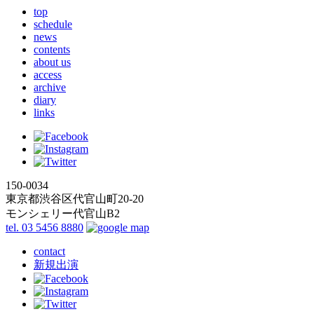
top
schedule
news
contents
about us
access
archive
diary
links
150-0034
東京都渋谷区代官山町20-20
モンシェリー代官山B2
tel. 03 5456 8880
contact
新規出演