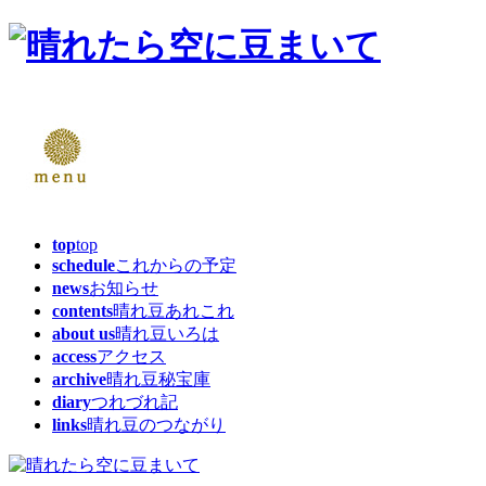
top
top
schedule
これからの予定
news
お知らせ
contents
晴れ豆あれこれ
about us
晴れ豆いろは
access
アクセス
archive
晴れ豆秘宝庫
diary
つれづれ記
links
晴れ豆のつながり