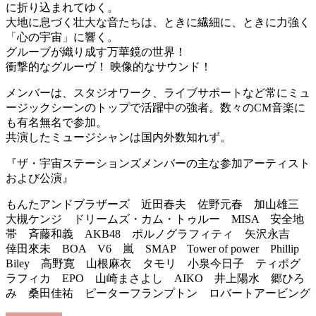
に折り込まれてゆく。
大地に息づく壮大な音たちは、ときに繊細に、ときに力強く
「心の宇宙」に響く。
グルーブが織り成す万華鏡の世界！
衝撃的なグルーヴ！ 映像的なサウンド！
メンバーは、スタジオワーク、ライブサポートなど常にミュ
ージックシーンのトップで活躍中の強者。数々のCM音楽に
も有名無名で参加。
共演したミュージシャンは国内外数知れず。
『ザ・宇宙ステーションズメンバーの主な参加アーティスト
および公演』
もんたアンドブラザーズ 近田春夫 佐野元春 加山雄三
大槻ケンジ ドリームズ・カム・トゥルー MISA 安全地
帯 斉藤和義 AKB48 ポルノグラフィティ 矢沢永吉
倖田來未 BOA V6 嵐 SMAP Tower of power Phillip
Biley 高野寛 山根麻衣 タモリ 小泉今日子 ティポグ
ラフィカ EPO 山崎まさよし AIKO 井上陽水 郷ひろ
み 桑田佳祐 ピーターフランプトン ロバートアービング