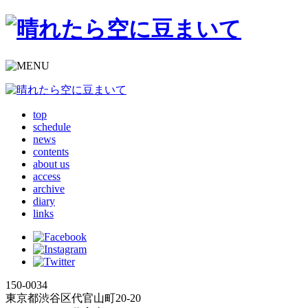
top
schedule
news
contents
about us
access
archive
diary
links
150-0034
東京都渋谷区代官山町20-20