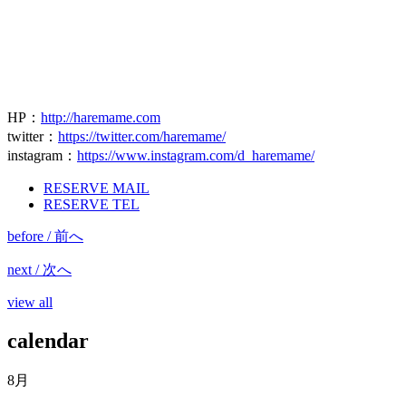
HP
：
http://haremame.com
twitter
：
https://twitter.com/haremame/
instagram
：
https://www.instagram.com/d_haremame/
RESERVE MAIL
RESERVE TEL
before / 前へ
next / 次へ
view all
calendar
8月