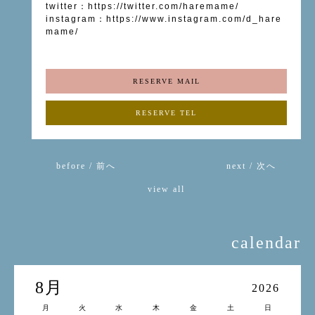
twitter
：
https://twitter.com/haremame/
instagram
：
https://www.instagram.com/d_hare
mame/
RESERVE MAIL
RESERVE TEL
before / 前へ
next / 次へ
view all
calendar
8月
2026
月
火
水
木
金
土
日