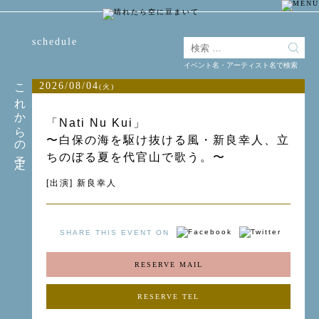
schedule
イベント名・アーティスト名で検索
これからの予定
2026/08/04
(火)
「Nati Nu Kui」
〜白保の海を駆け抜ける風・新良幸人、立
ちのぼる夏を代官山で歌う。〜
[出演] 新良幸人
SHARE THIS EVENT ON
RESERVE MAIL
RESERVE TEL