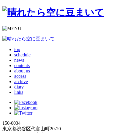
top
schedule
news
contents
about us
access
archive
diary
links
150-0034
東京都渋谷区代官山町20-20