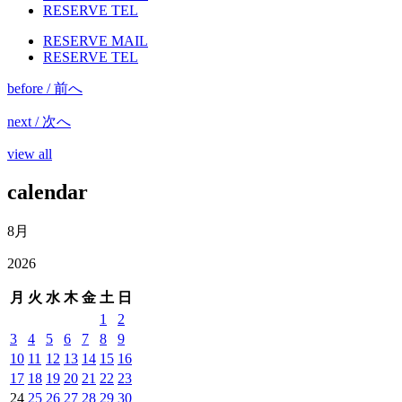
RESERVE TEL
RESERVE MAIL
RESERVE TEL
before / 前へ
next / 次へ
view all
calendar
8月
2026
月
火
水
木
金
土
日
1
2
3
4
5
6
7
8
9
10
11
12
13
14
15
16
17
18
19
20
21
22
23
24
25
26
27
28
29
30