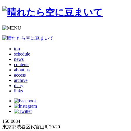
top
schedule
news
contents
about us
access
archive
diary
links
150-0034
東京都渋谷区代官山町20-20