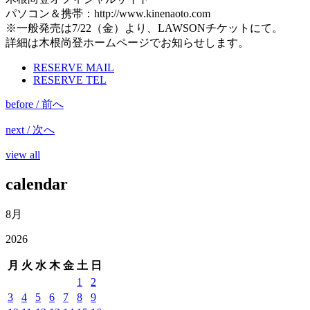
パソコン＆携帯：http://www.kinenaoto.com
※一般発売は7/22（金）より、LAWSONチケットにて。
詳細は木根尚登ホームページでお知らせします。
RESERVE MAIL
RESERVE TEL
before / 前へ
next / 次へ
view all
calendar
8月
2026
月
火
水
木
金
土
日
1
2
3
4
5
6
7
8
9