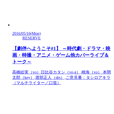
2016/05/16
(Mon)
RESERVE
【劇伴へようこそ#1】 ～時代劇・ドラマ・映
画・特撮・アニメ・ゲーム他カバーライブ＆
トーク～
高橋絵実（vo）日比谷カタン（vo,g）,桃海（vo） 本間
太郎（key）,渡部正人（drs）,ご意見番：タシロアキラ
（マルチライター／口笛）