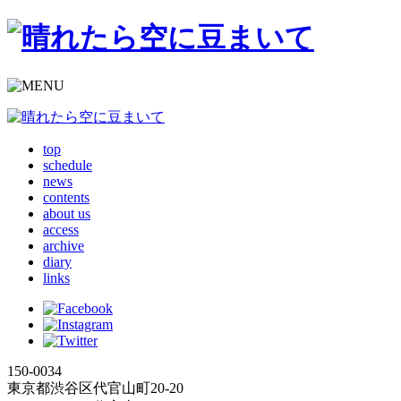
top
schedule
news
contents
about us
access
archive
diary
links
150-0034
東京都渋谷区代官山町20-20