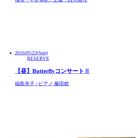
2016/05/22
(Sun)
RESERVE
【昼】ButterflyコンサートⅡ
福島兆子 / ピアノ 藤田稔