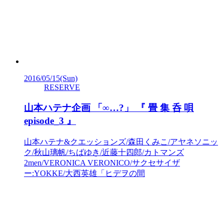
2016/05/15
(Sun)
RESERVE
山本ハテナ企画 「∞…?」 『 畳 集 呑 唄
episode_3 』
山本ハテナ&クエッションズ/森田くみこ/アヤネソニッ
ク/秋山璃帆/ちばゆき/近藤十四郎/カトマンズ
2men/VERONICA VERONICO/サクセサイザ
ー:YOKKE/大西英雄「ヒデヲの間