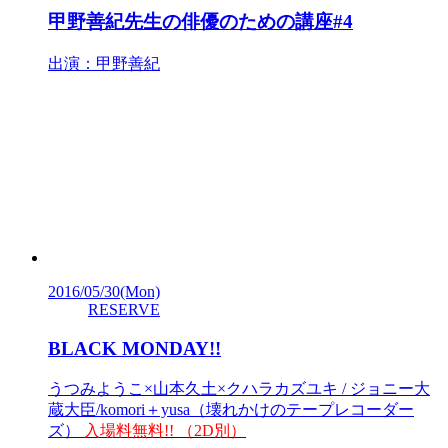
甲野善紀先生の俳優のための講座#4
出演：甲野善紀
2016/05/30
(Mon)
RESERVE
BLACK MONDAY!!
うつみようこ×山本久土×クハラカズユキ / ジョニー大
蔵大臣/komori＋yusa（壊れかけのテープレコーダー
ズ）
入場料無料!! （2D別）