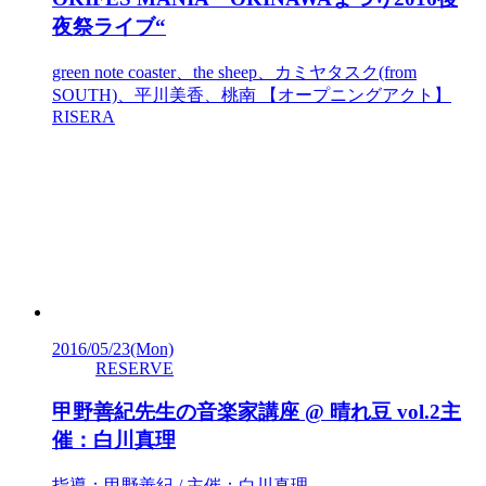
夜祭ライブ“
green note coaster、the sheep、カミヤタスク(from
SOUTH)、平川美香、桃南 【オープニングアクト】
RISERA
2016/05/23
(Mon)
RESERVE
甲野善紀先生の音楽家講座 @ 晴れ豆 vol.2主
催：白川真理
指導：甲野善紀 / 主催：白川真理