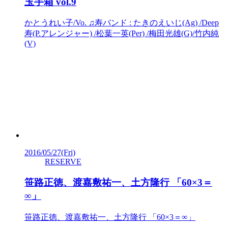
玉手箱 vol.9
かとうれい子/Vo. ♫寿バンド : たきのえいじ(Ag) /Deep
寿(P.アレンジャー) /松葉一英(Per) /梅田光雄(G)/竹内純
(V)
2016/05/27
(Fri)
RESERVE
笹路正徳、渡嘉敷祐一、土方隆行 「60×3＝
∞」
笹路正徳、渡嘉敷祐一、土方隆行 「60×3＝∞」