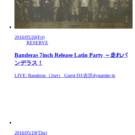
2016/05/20
(Fri)
RESERVE
Banderas 7inch Release Latin Party ～走れバ
ンデラス！
LIVE: Banderas（2set） Guest DJ:吉沢dynamite.jp
2016/05/19
(Thu)