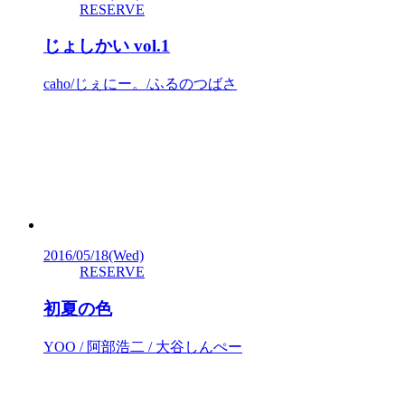
RESERVE
じょしかい vol.1
caho/じぇにー。/ふるのつばさ
2016/05/18
(Wed)
RESERVE
初夏の色
YOO / 阿部浩二 / 大谷しんぺー