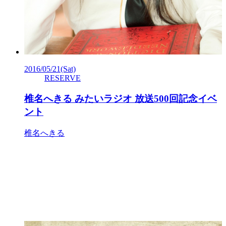
2016/05/21
(Sat)
RESERVE
椎名へきる みたいラジオ 放送500回記念イベ
ント
椎名へきる