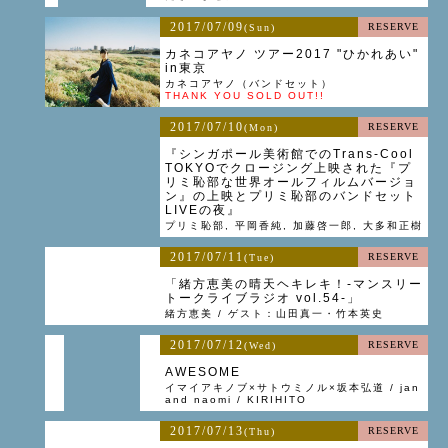
2017/07/09
RESERVE
(Sun)
カネコアヤノ ツアー2017 "ひかれあい"
in東京
カネコアヤノ（バンドセット）
THANK YOU SOLD OUT!!
2017/07/10
RESERVE
(Mon)
『シンガポール美術館でのTrans-Cool
TOKYOでクロージング上映された『プ
リミ恥部な世界オールフィルムバージョ
ン』の上映とプリミ恥部のバンドセット
LIVEの夜』
プリミ恥部, 平岡香純, 加藤啓一郎, 大多和正樹
2017/07/11
RESERVE
(Tue)
「緒方恵美の晴天ヘキレキ！-マンスリー
トークライブラジオ vol.54-」
緒方恵美 / ゲスト：山田真一・竹本英史
2017/07/12
RESERVE
(Wed)
AWESOME
イマイアキノブ×サトウミノル×坂本弘道 / jan
and naomi / KIRIHITO
2017/07/13
RESERVE
(Thu)