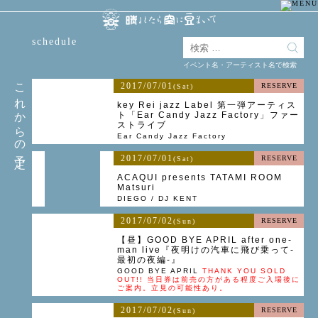
schedule
イベント名・アーティスト名で検索
これからの予定
2017/07/01
RESERVE
(Sat)
key Rei jazz Label 第一弾アーティス
ト「Ear Candy Jazz Factory」ファー
ストライブ
Ear Candy Jazz Factory
2017/07/01
RESERVE
(Sat)
ACAQUI presents TATAMI ROOM
Matsuri
DIEGO / DJ KENT
2017/07/02
RESERVE
(Sun)
【昼】GOOD BYE APRIL after one-
man live『夜明けの汽車に飛び乗って-
最初の夜編-』
GOOD BYE APRIL
THANK YOU SOLD
OUT!! 当日券は前売の方がある程度ご入場後に
ご案内。立見の可能性あり。
2017/07/02
RESERVE
(Sun)