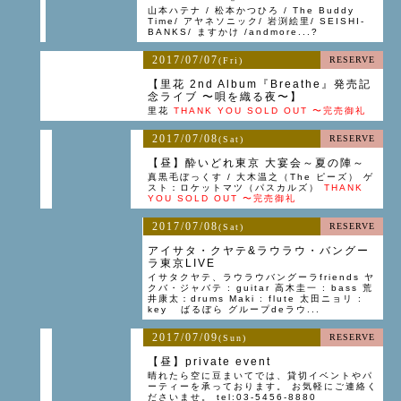
山本ハテナ / 松本かつひろ / The Buddy
Time/ アヤネソニック/ 岩渕絵里/ SEISHI-
BANKS/ ますかけ /andmore...?
2017/07/07
RESERVE
(Fri)
【里花 2nd Album『Breathe』発売記
念ライブ 〜唄を織る夜〜】
里花
THANK YOU SOLD OUT 〜完売御礼
2017/07/08
RESERVE
(Sat)
【昼】酔いどれ東京 大宴会～夏の陣～
真黒毛ぼっくす / 大木温之（The ピーズ） ゲ
スト：ロケットマツ（パスカルズ）
THANK
YOU SOLD OUT 〜完売御礼
2017/07/08
RESERVE
(Sat)
アイサタ・クヤテ&ラウラウ・バングー
ラ東京LIVE
イサタクヤテ、ラウラウバングーラfriends ヤ
クバ・ジャバテ : guitar 高木圭一 : bass 荒
井康太：drums Maki : flute 太田ニョリ :
key ばるぼら グループdeラウ...
2017/07/09
RESERVE
(Sun)
【昼】private event
晴れたら空に豆まいてでは、貸切イベントやパ
ーティーを承っております。 お気軽にご連絡く
ださいませ。 tel:03-5456-8880