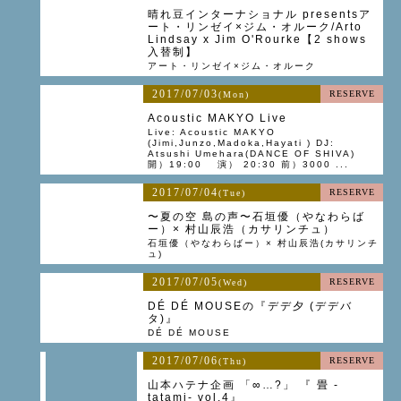
晴れ豆インターナショナル presentsア
ート・リンゼイ×ジム・オルーク/Arto
Lindsay x Jim O'Rourke【2 shows
入替制】
アート・リンゼイ×ジム・オルーク
2017/07/03
RESERVE
(Mon)
Acoustic MAKYO Live
Live: Acoustic MAKYO
(Jimi,Junzo,Madoka,Hayati ) DJ:
Atsushi Umehara(DANCE OF SHIVA)
開）19:00 演） 20:30 前）3000 ...
2017/07/04
RESERVE
(Tue)
〜夏の空 島の声〜石垣優（やなわらば
ー）× 村山辰浩（カサリンチュ）
石垣優（やなわらばー）× 村山辰浩(カサリンチ
ュ)
2017/07/05
RESERVE
(Wed)
DÉ DÉ MOUSEの『デデ夕 (デデバ
タ)』
DÉ DÉ MOUSE
2017/07/06
RESERVE
(Thu)
山本ハテナ企画 「∞…?」 『 畳 -
tatami- vol.4』