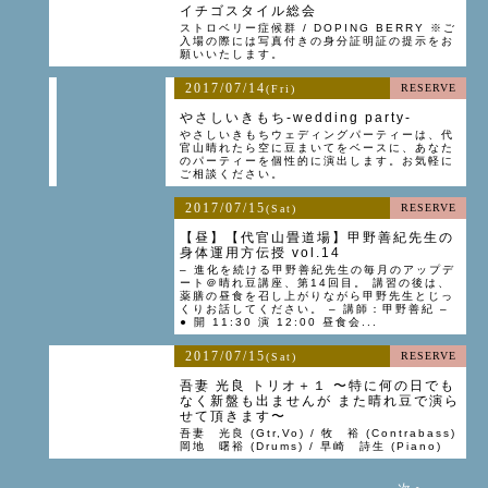
イチゴスタイル総会
ストロベリー症候群 / DOPING BERRY ※ご
入場の際には写真付きの身分証明証の提示をお
願いいたします。
2017/07/14
RESERVE
(Fri)
やさしいきもち-wedding party-
やさしいきもちウェディングパーティーは、代
官山晴れたら空に豆まいてをベースに、あなた
のパーティーを個性的に演出します。お気軽に
ご相談ください。
2017/07/15
RESERVE
(Sat)
【昼】【代官山畳道場】甲野善紀先生の
身体運用方伝授 vol.14
– 進化を続ける甲野善紀先生の毎月のアップデ
ート＠晴れ豆講座、第14回目。 講習の後は、
薬膳の昼食を召し上がりながら甲野先生とじっ
くりお話してください。 – 講師：甲野善紀 –
● 開 11:30 演 12:00 昼食会...
2017/07/15
RESERVE
(Sat)
吾妻 光良 トリオ＋１ 〜特に何の日でも
なく新盤も出ませんが また晴れ豆で演ら
せて頂きます〜
吾妻 光良 (Gtr,Vo) / 牧 裕 (Contrabass)
岡地 曙裕 (Drums) / 早崎 詩生 (Piano)