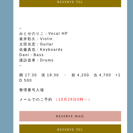
RESERVE TEL
–
みとせのりこ：Vocal
HP
壷井彰久：Violin
太田光宏：Guitar
佐藤真也：Keyboards
Dani：Bass
諏訪昌孝：Drums
–
開 17:30 演 18:30 ・ 前 4,200 当 4,700 +1
D 500
整理番号入場
メールでのご予約
（10月29日0時～）
RESERVE MAIL
RESERVE TEL