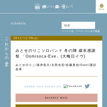
schedule
イベント名・アーティスト名で検索
これからの予定
2012/12/30
(日)
みとせのりこソロバンド 冬の陣 歳末感謝
祭 「Oomisoca-Eve」(大晦日イヴ)
みとせのりこ/壷井彰久/太田光宏/佐藤真也/Dani/諏訪
昌孝
SHARE THIS EVENT ON
RESERVE MAIL