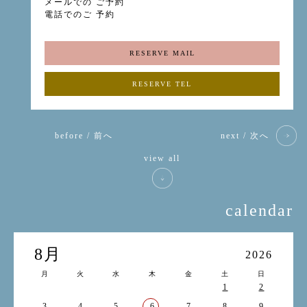
メールでの ご予約
電話でのご 予約
RESERVE MAIL
RESERVE TEL
before / 前へ
next / 次へ
view all
calendar
8月
2026
月
火
水
木
金
土
日
1
2
3
4
5
6
7
8
9