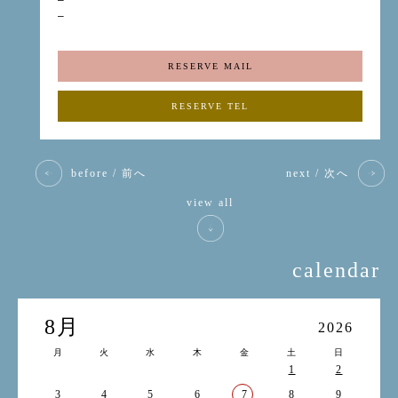
–
–
RESERVE MAIL
RESERVE TEL
before / 前へ
next / 次へ
view all
calendar
8月
2026
月
火
水
木
金
土
日
1
2
3
4
5
6
7
8
9