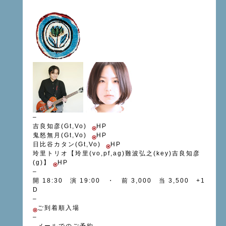
–
吉良知彦(Gt,Vo)
HP
鬼怒無月(Gt,Vo)
HP
日比谷カタン(Gt,Vo)
HP
玲里トリオ【玲里(vo,pf,ag)難波弘之(key)吉良知彦
(g)】
HP
–
開 18:30 演 19:00 ・ 前 3,000 当 3,500 +1
D
–
ご到着順入場
–