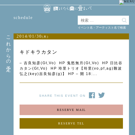
schedule
イベント名・アーティスト名で検索
これからの予定
2014/01/30
(木)
キドキラカタン
– 吉良知彦(Gt,Vo) HP 鬼怒無月(Gt,Vo) HP 日比谷
カタン(Gt,Vo) HP 玲里トリオ【玲里(vo,pf,ag)難波
弘之(key)吉良知彦(g)】 HP – 開 18:...
SHARE THIS EVENT ON
RESERVE MAIL
RESERVE TEL