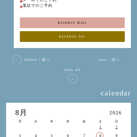
メールでのご予約
電話でのご予約
RESERVE MAIL
RESERVE TEL
before / 前へ
next / 次へ
view all
calendar
8月
2026
月
火
水
木
金
土
日
1
2
3
4
5
6
7
8
9