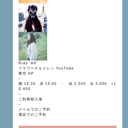
Ridy
HP
フラワーチルドレン
YouTube
茜空
HP
–
開 18:30 演 19:00 ・ 前 2,500 当 3,000 +1
D 600
–
ご到着順入場
–
メールでのご予約
電話でのご予約