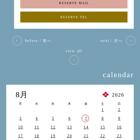
RESERVE MAIL
RESERVE TEL
before / 前へ
next / 次へ
view all
calendar
8月
2026
月
火
水
木
金
土
日
1
2
3
4
5
6
7
8
9
10
11
12
13
14
15
16
17
18
19
20
21
22
23