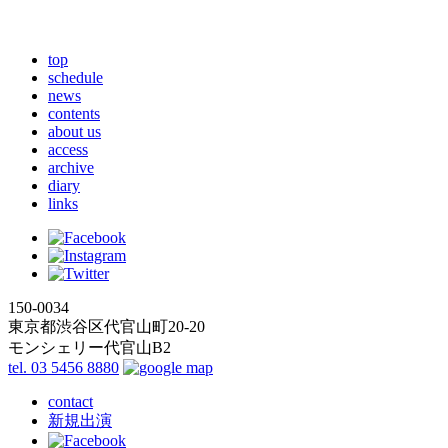
top
schedule
news
contents
about us
access
archive
diary
links
150-0034
東京都渋谷区代官山町20-20
モンシェリー代官山B2
tel. 03 5456 8880
contact
新規出演