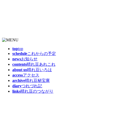
top
top
schedule
これからの予定
news
お知らせ
contents
晴れ豆あれこれ
about us
晴れ豆いろは
access
アクセス
archive
晴れ豆秘宝庫
diary
つれづれ記
links
晴れ豆のつながり