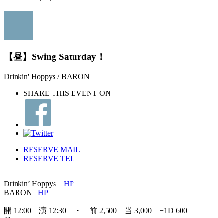
【昼】Swing Saturday！
Drinkin' Hoppys / BARON
SHARE THIS EVENT ON
RESERVE MAIL
RESERVE TEL
Drinkin’ Hoppys
HP
BARON
HP
–
開 12:00 演 12:30 ・ 前 2,500 当 3,000 +1D 600