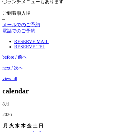
◯ランチメニューもあります！
–
ご到着順入場
–
メールでのご予約
電話でのご予約
RESERVE MAIL
RESERVE TEL
before / 前へ
next / 次へ
view all
calendar
8月
2026
月
火
水
木
金
土
日