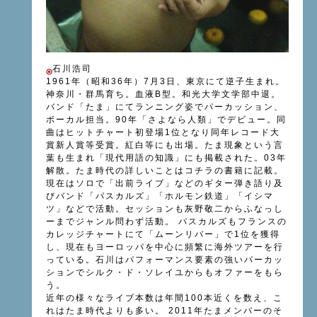
石川浩司
1961年（昭和36年）7月3日、東京にて逆子生まれ。
神奈川・群馬育ち。血液B型。和光大学文学部中退。
バンド「たま」にてランニング姿でパーカッション、
ボーカル担当。90年「さよなら人類」でデビュー。同
曲はヒットチャート初登場1位となり同年レコード大
賞新人賞等受賞。紅白等にも出場。たま現象という言
葉も生まれ「現代用語の知識」にも掲載された。03年
解散。たま時代の詳しいことはコチラの書籍に記載。
現在はソロで「出前ライブ」などのギター弾き語り及
びバンド「パスカルズ」「ホルモン鉄道」「イシマ
ツ」などで活動。セッションも灰野敬二からふなっし
ーまでジャンル問わず活動。 パスカルズもフランスの
カレッジチャートにて「ムーンリバー」で1位を獲得
し、現在もヨーロッパを中心に頻繁に海外ツアーを行
っている。石川はパフォーマンス要素の強いパーカッ
ションでシルク・ド・ソレイユからもオファーをもら
う。
近年の様々なライブ本数は年間100本近くを数え、こ
れはたま時代よりも多い。 2011年たまメンバーのそ