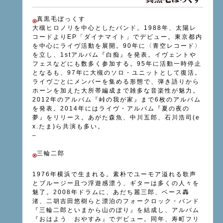
真黒毛ぼっくす
大槻ヒロノリを中心としたバンド。1988年、太陽レ
コードよりEP「ダイナマイト」でデビュー。東京都内
を中心にライヴ活動を展開。90年に〈青空レコード〉
を立し、1stアルバム『白痴』を発表。イヴェントや
フェスなどにも数多く参加する。95年に活動一時停止
となるも、97年に大槻のソロ・ユニットとして復活。
ライヴごとにメンバーを集める形態で、弾き語りから
ホーンを加えた大所帯編成まで雑多な音楽性が魅力。
2012年のアルバム『峠の我が家』まで6枚のアルバム
を発表。2014年にはライヴ・アルバム『夏の夜の
夢』をリリース。あがた森魚、中川五郎、石川浩司(e
x.たま)ら共演も多い。
–
三輪二郎
1976年横浜で生まれる。素朴でユーモア溢れる歌声
とブルージー且つ浮遊感漂う、ギターは多くの人々を
魅了。2008年ドラムに、あだち麗三郎、ベース轟
渚、二胡吉田悠樹らと漂泊のフォークロック・バンド
『三輪二郎といまから山のぼり』を結成し、アルバム
『おはよう おやすみ』でデビュー。同年、寿町フリ