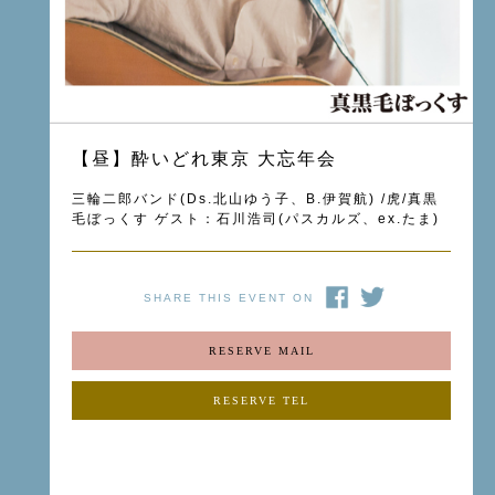
【昼】酔いどれ東京 大忘年会
三輪二郎バンド(Ds.北山ゆう子、B.伊賀航) /虎/真黒
毛ぼっくす ゲスト：石川浩司(パスカルズ、ex.たま)
SHARE THIS EVENT ON
RESERVE MAIL
RESERVE TEL