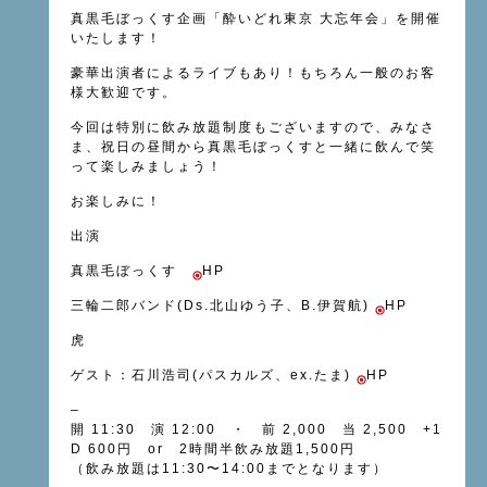
真黒毛ぼっくす企画「酔いどれ東京 大忘年会」を開催
いたします！
豪華出演者によるライブもあり！もちろん一般のお客
様大歓迎です。
今回は特別に飲み放題制度もございますので、みなさ
ま、祝日の昼間から真黒毛ぼっくすと一緒に飲んで笑
って楽しみましょう！
お楽しみに！
出演
真黒毛ぼっくす
HP
三輪二郎バンド(Ds.北山ゆう子、B.伊賀航)
HP
虎
ゲスト：石川浩司(パスカルズ、ex.たま)
HP
–
開 11:30 演 12:00 ・ 前 2,000 当 2,500 +1
D 600円 or 2時間半飲み放題1,500円
（飲み放題は11:30〜14:00までとなります）