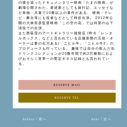
の後を追ったドキュメンタリー映画「たまの映画」が
劇場公開された。著述家としても旅行記、エッセイな
ど単独・共著で10冊以上の著作がある。 映画・テレ
ビ・舞台等にも役者などとして時折出演。 2012年公
開の大林宣彦監督映画「この空の花」では待望の山下
清役での出演。
また西荻窪のアートギャラリー雑貨店 (昨今「レンタ
ルボックス」などと言われている店舗形態の元祖・オ
ーナーは妻の石川ある)「ニヒル牛」「ニヒル牛2」の
プロデュースも行っている。 趣味では自分の飲んだ缶
ドリンクコレクションが20数年間で約2万種類におよ
びおそらく世界一の暫定ギネス記録とも言われてい
る。
–
RESERVE MAIL
RESERVE TEL
before / 前へ
next / 次へ