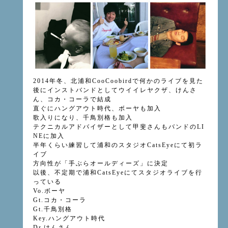
2014年冬、北浦和CooCoobirdで何かのライブを見た
後にインストバンドとしてウイイレヤクザ、けんさ
ん、コカ・コーラで結成
直ぐにハングアウト時代、ボーヤも加入
歌入りになり、千鳥別格も加入
テクニカルアドバイザーとして甲斐さんもバンドのLI
NEに加入
半年くらい練習して浦和のスタジオCatsEyeにて初ラ
イブ
方向性が「手ぶらオールディーズ」に決定
以後、不定期で浦和CatsEyeにてスタジオライブを行
っている
Vo.ボーヤ
Gt.コカ・コーラ
Gt.千鳥別格
Key.ハングアウト時代
Dr.けんさん