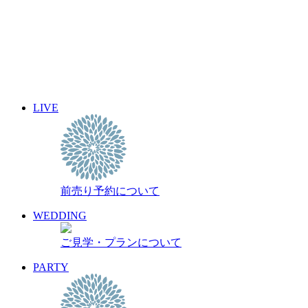
10
11
12
13
14
15
16
17
18
19
20
21
22
23
24
25
26
27
28
29
30
31
« 7月
9月 »
LIVE
イベント名・アーティスト名で検索
前売り予約について
archive 晴れ豆秘宝庫
前売り予約について
WEDDING
ご見学・プランについて
PARTY