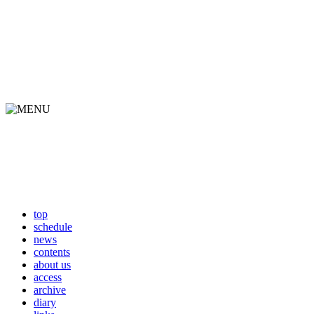
top
schedule
news
contents
about us
access
archive
diary