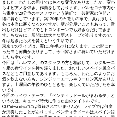
ました。わたしの周りでは色々な変化がありましたが、変わ
らずピアノを弾き、作曲をしております。バルセロナ市内か
ら電車で20分位のマスノウという港町で、芸術家の仲間と一
緒に暮らしています。築120年の石造りの家で、夏は涼しく
冬は本当に寒くなるのですが、壁が分厚いこともあって、音
出しだけはピアノでもトロンボーンでも好きなだけできま
す。ちなみに、居間には大きな薪ストーブがありますので、
冬は起きたら火を焚くという生活です。
東京でのライブは、実に1年半ぶりになります。この間に作
った曲も何曲かありまして、今回皆さまに聴いていただけま
したら幸いです。
今回は「ハレマメ」のスタッフの方と相談して、カタルーニ
ャ産の赤ワインを持ち帰りました。おいしいスペイン風タパ
スなどもご用意してあります。もちろん、わたしのようにお
酒を飲まない方も、ジンジャーエールやウーロン茶がありま
すよ。土曜日の午後のひとときを、楽しんでいただけたら幸
いです。
今回のライヴ・テーマ、「ベンティラドールがまわる夢」と
いうのは、キューバ時代に作った曲のタイトルです。
CD”niwa niwa”には収録されていませんが、ライブでは何度
か演奏したことがあります。ベンティラドールはスペイン語