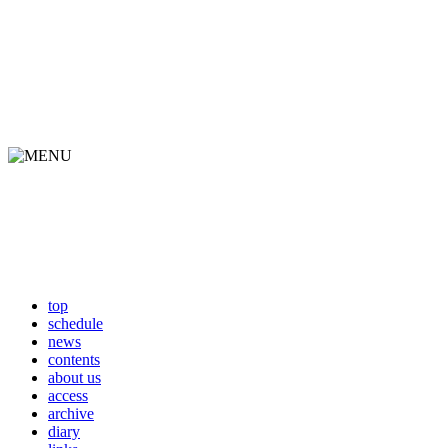
top
schedule
news
contents
about us
access
archive
diary