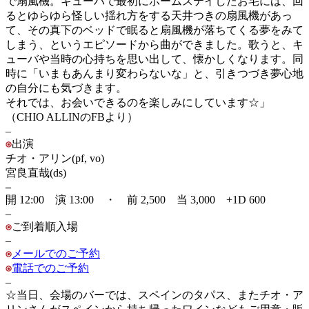
で扇風機。キューバで最初にホームステイしたお宅には、回
るとゆらゆら怪しい揺れ方をする天井つきの扇風機があっ
て、その真下のベッドで眠ると扇風機が落ちてくる夢をみて
しまう、というエピソードから曲ができました。歌うと、キ
ューバや当時の心持ちを思い出して、懐かしくなります。同
時に「いまもあんまり変わらないな」と、引きつづき夢心地
の自分にも気づきます。
それでは、お会いできるのを楽しみにしています☆」
（CHIO ALLINのFBより）
–
出演
チオ・アリン(pf, vo)
宮良直哉(ds)
–
開 12:00 演 13:00 ・ 前 2,500 当 3,000 +1D 600
–
ご到着順入場
–
メールでのご予約
電話でのご予約
–
☆当日、会場のバーでは、スペインのタパス、またチオ・ア