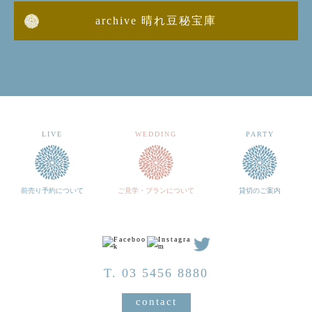
archive 晴れ豆秘宝庫
LIVE
WEDDING
PARTY
前売り予約について
ご見学・プランについて
貸切のご案内
T. 03 5456 8880
contact