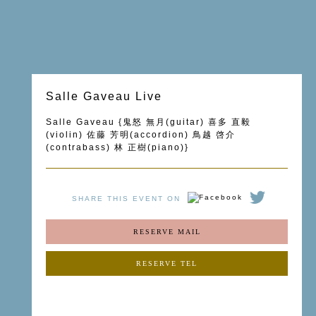
Salle Gaveau Live
Salle Gaveau {鬼怒 無月(guitar) 喜多 直毅
(violin) 佐藤 芳明(accordion) 鳥越 啓介
(contrabass) 林 正樹(piano)}
SHARE THIS EVENT ON
RESERVE MAIL
RESERVE TEL