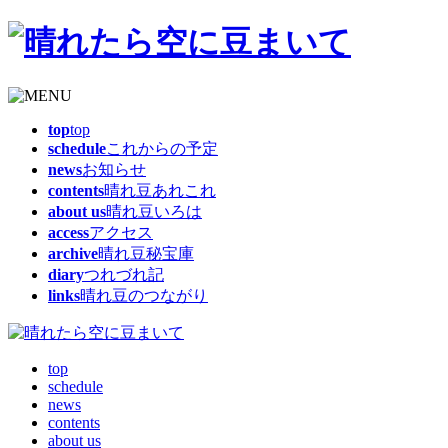
top
top
schedule
これからの予定
news
お知らせ
contents
晴れ豆あれこれ
about us
晴れ豆いろは
access
アクセス
archive
晴れ豆秘宝庫
diary
つれづれ記
links
晴れ豆のつながり
top
schedule
news
contents
about us