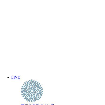
8月
2026
月
火
水
木
金
土
日
1
2
3
4
5
6
7
8
9
10
11
12
13
14
15
16
17
18
19
20
21
22
23
24
25
26
27
28
29
30
31
« 7月
9月 »
LIVE
イベント名・アーティスト名で検索
前売り予約について
archive 晴れ豆秘宝庫