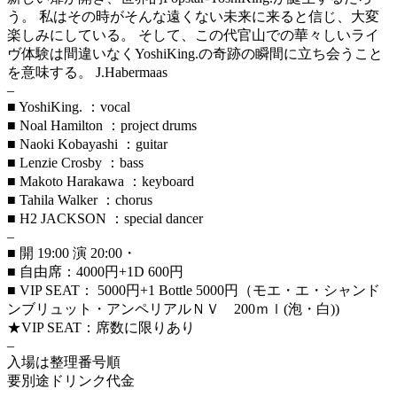
う。 私はその時がそんな遠くない未来に来ると信じ、大変
楽しみにしている。 そして、この代官山での華々しいライ
ヴ体験は間違いなくYoshiKing.の奇跡の瞬間に立ち会うこと
を意味する。 J.Habermaas
–
■ YoshiKing. ：vocal
■ Noal Hamilton ：project drums
■ Naoki Kobayashi ：guitar
■ Lenzie Crosby ：bass
■ Makoto Harakawa ：keyboard
■ Tahila Walker ：chorus
■ H2 JACKSON ：special dancer
–
■ 開 19:00 演 20:00・
■ 自由席：4000円+1D 600円
■ VIP SEAT： 5000円+1 Bottle 5000円（モエ・エ・シャンド
ンブリュット・アンペリアルＮＶ 200ｍｌ(泡・白))
★VIP SEAT：席数に限りあり
–
入場は整理番号順
要別途ドリンク代金