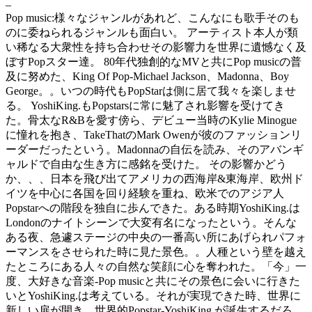
–
Pop music:様々なジャンルがあれど、こんなにも歌手そのも
のに委ねられるジャンルも面白い。 アーティスト本人が類
い稀なる大衆性を持ち合わせその影響力を世界に遺憾なく及
ぼすPopスター達。 80年代独創的なMVと共にPop musicの普
及に努めた、King Of Pop-Michael Jackson、Madonna、Boy
George。。いつの時代もPopStarは側に居て我々を楽しませ
る。 YoshiKing.もPopstarsに常に魅了され影響を受けてき
た。骨太なR&Bを愛す傍ら、デビュー当時のKylie Minogue
に憧れを抱き、TakeThatのMark Owenが彼のファッションリ
ーダーだったという。Madonnaの自伝を読み、そのアバンギ
ャルドで自由な生き方に感銘を受けた。 その影響かどう
か、、、日本を飛び出てアメリカの西海岸&東海岸、欧州ド
イツを中心に各国を回り経験を重ね、欧米でのアジア人
Popstarへの階段を独自に歩んできた。ある時期YoshiKing.は
Londonのナイトシーンで大変有名になったという。そんな
ある夜、急遽ステージの中央の一番高い所にあげられパフォ
ーマンスをさせられた時に見た景色。。人種という壁を越え
たところにある人々の自然な笑顔に心を奪われた。「今」一
度、大好きな音楽-Pop musicと共にその景色に会いに行きた
いとYoshiKing.は考えている。それが実現できた時、世界に
新しい扉が開き、世界的Popstar-YoshiKing.が誕生するだろ