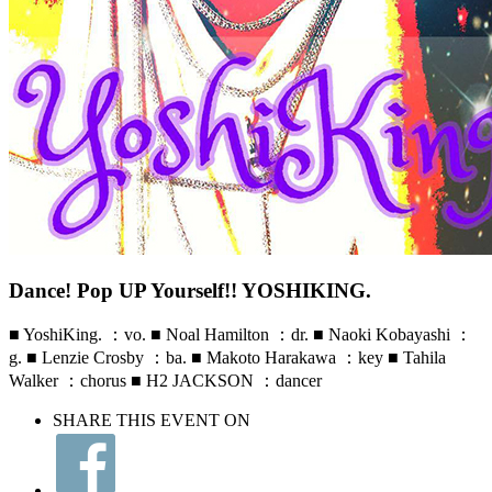
Dance! Pop UP Yourself!! YOSHIKING.
■ YoshiKing. ：vo. ■ Noal Hamilton ：dr. ■ Naoki Kobayashi ：
g. ■ Lenzie Crosby ：ba. ■ Makoto Harakawa ：key ■ Tahila
Walker ：chorus ■ H2 JACKSON ：dancer
SHARE THIS EVENT ON