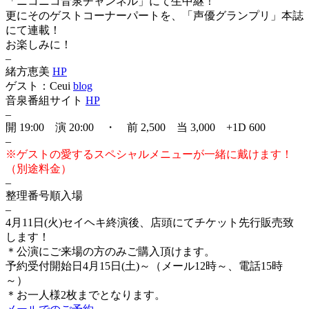
「ニコニコ音泉チャンネル」にて生中継！
更にそのゲストコーナーパートを、「声優グランプリ」本誌
にて連載！
お楽しみに！
–
緒方恵美
HP
ゲスト：Ceui
blog
音泉番組サイト
HP
–
開 19:00 演 20:00 ・ 前 2,500 当 3,000 +1D 600
–
※ゲストの愛するスペシャルメニューが一緒に戴けます！
（別途料金）
–
整理番号順入場
–
4月11日(火)セイヘキ終演後、店頭にてチケット先行販売致
します！
＊公演にご来場の方のみご購入頂けます。
予約受付開始日4月15日(土)～（メール12時～、電話15時
～）
＊お一人様2枚までとなります。