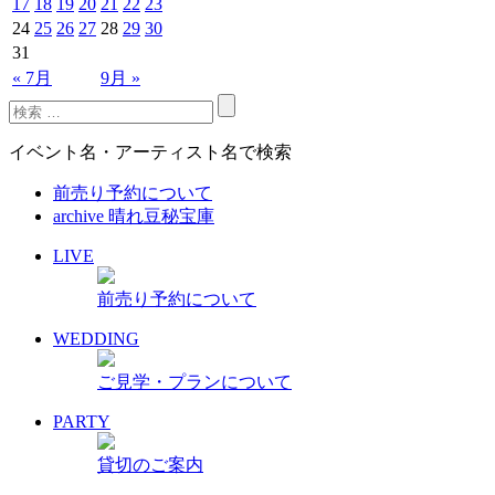
17
18
19
20
21
22
23
24
25
26
27
28
29
30
31
« 7月
9月 »
イベント名・アーティスト名で検索
前売り予約について
archive 晴れ豆秘宝庫
LIVE
前売り予約について
WEDDING
ご見学・プランについて
PARTY
貸切のご案内