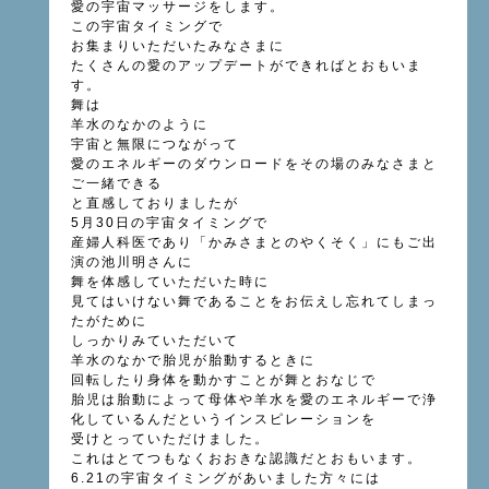
愛の宇宙マッサージをします。
この宇宙タイミングで
お集まりいただいたみなさまに
たくさんの愛のアップデートができればとおもいま
す。
舞は
羊水のなかのように
宇宙と無限につながって
愛のエネルギーのダウンロードをその場のみなさまと
ご一緒できる
と直感しておりましたが
5月30日の宇宙タイミングで
産婦人科医であり「かみさまとのやくそく」にもご出
演の池川明さんに
舞を体感していただいた時に
見てはいけない舞であることをお伝えし忘れてしまっ
たがために
しっかりみていただいて
羊水のなかで胎児が胎動するときに
回転したり身体を動かすことが舞とおなじで
胎児は胎動によって母体や羊水を愛のエネルギーで浄
化しているんだというインスピレーションを
受けとっていただけました。
これはとてつもなくおおきな認識だとおもいます。
6.21の宇宙タイミングがあいました方々には