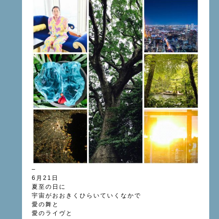
–
6月21日
夏至の日に
宇宙がおおきくひらいていくなかで
愛の舞と
愛のライヴと