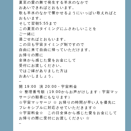
夏至の愛の舞で発生する羊水のなかで
おあいできればとおもいます。
歌も羊水のなかで響かせるようにいっぱい歌えればと
おもいます。
そして翌朝5:55まで
この夏至のタイミングにふさわしいことを
ご一緒に
過ごせればとおもいます。
この日も宇宙タイミング制ですので
自由に来て自由に帰っていただけます。
お帰りの際に
全体から感じた愛をお金にして
受付にお渡しください。
ではご縁がありました方は
おあいしましょう。
–
開 19:00 演 20:00・宇宙料金
☆ 整理番号順（19:00からお声がけします：宇宙マッ
サージの順番にもなります）
☆宇宙マッサージ ☆ お帰りの時間が早い人を優先に
フレキシブルに対応させていただきます☆
☆宇宙料金☆ この日全体から感じた愛をお金にして
お帰りの際に受付にお渡しください ☆
–