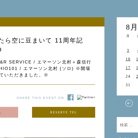
8
月
たら空に豆まいて 11周年記
O
3
10
R&R SERVICE / エマーソン北村＋森信行
17
HIO101 / エマーソン北村 (ソロ) ※開場
ていただきました。※
24
31
SHARE THIS EVENT ON
L
RESERVE TEL