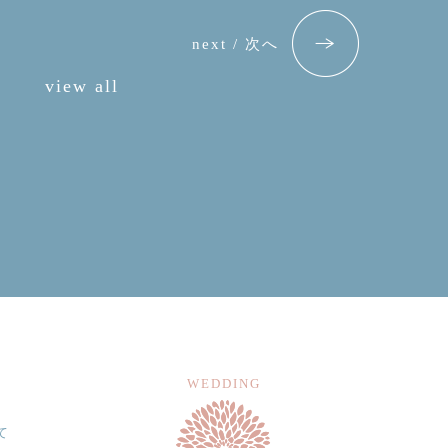
next / 次へ
view all
WEDDING
て