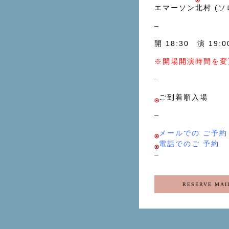
エマーソン北村 (ソ
–
開 18:30 演 19:
※開場開演時間を変
–
ご到着順入場
–
メールでの ご予約
電話でのご 予約
–
RESERVE MAI