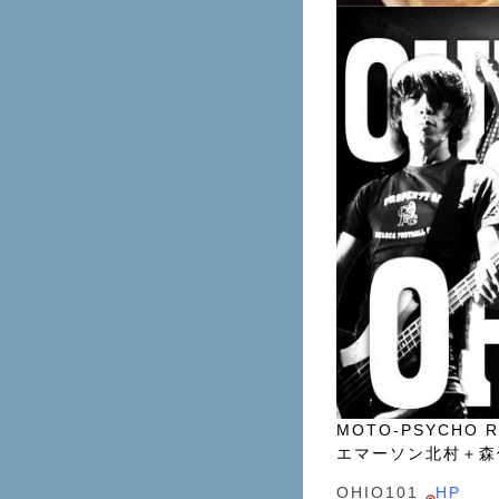
MOTO-PSYCHO R
エマーソン北村＋
OHIO101
HP