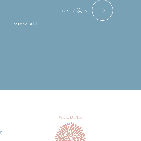
next / 次へ
view all
WEDDING
て