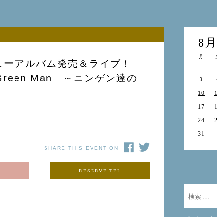
8
月
ューアルバム発売＆ライブ！
r Green Man ～ニンゲン達の
3
10
17
24
31
SHARE THIS EVENT ON
L
RESERVE TEL