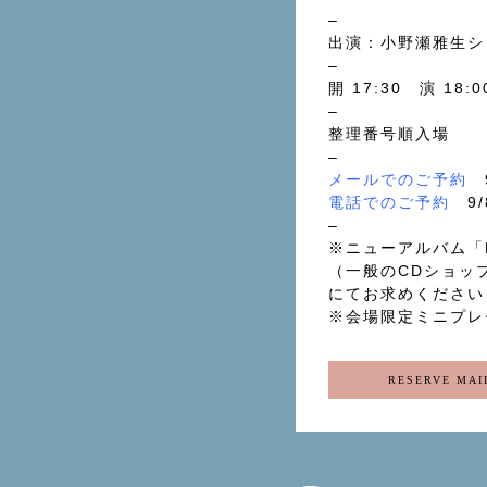
–
出演：小野瀬雅生
–
開 17:30 演 18:
–
整理番号順入場
–
メールでのご予約
9
電話でのご予約
9/8
–
※ニューアルバム「Pr
（一般のCDショッ
にてお求めください
※会場限定ミニプレ
RESERVE MAI