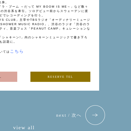
出身。
ラ・ブーム ～だって MY BOOM IS ME～」など数々
代の渋谷系を牽引。ソロデビュー前からスウェーデンに渡
どでレコーディングを行う。
OYS CLUB」主宰やTBSラジオ「オーディナリーミュージ
 SHOWER MUSIC RADIO」、渋谷のラジオ「渋谷のラ
ィ、音楽フェス「PEANUT CAMP」キュレーションな
「シャキーン!」内のシャキーンミュージックで書き下ろ
も話題に。
こちら
いては
L
RESERVE TEL
next / 次へ
view all