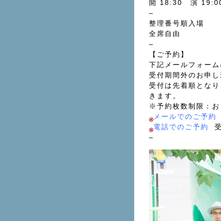
開 18:30 演 19:
–
整理番号順入場
全席自由
–
【ご予約】
下記メールフォーム
受付期間外のお申し
受付は先着順となり
きます。
※予約枚数制限：お
メールでのご予約
電話でのご予約
受
–