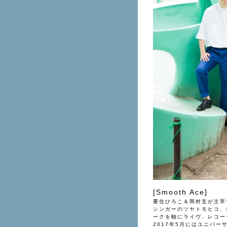
[Smooth Ace]
重住ひろこ＆岡村玄が主宰
シンガーのツヤトモヒコ、
ークを軸にライヴ、レコー
2017年5月にはユニバ