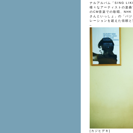
ナルアルバム「SING LIKE
様々なアーティストの楽曲
のCM音楽での歌唱、NH
さんといっしょ」の「パジ
レーションを超えた信頼と
–
[カジヒデキ]