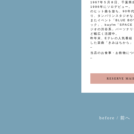
1967年５月８日、千葉県
1996年にソロデビュー。「
のヒット曲を放ち、90年
り、タンバリンスタジオな
またイベント「BLUE B
ック」、bayfm「SPACE
ジオの渋谷系」パーソナリテ
ど幅広く活躍中。
昨年末、Eテレの人気番組
した楽曲「きみはちから」
–
当店のお食事・お飲物につ
–
RESERVE MAI
before / 前へ