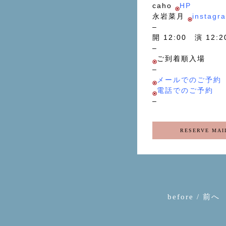
caho
HP
永岩菜月
instagr
–
開 12:00 演 12:
–
ご到着順入場
–
メールでのご予約
電話でのご予約
–
RESERVE MAI
before / 前へ