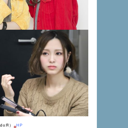
doЯ）
HP