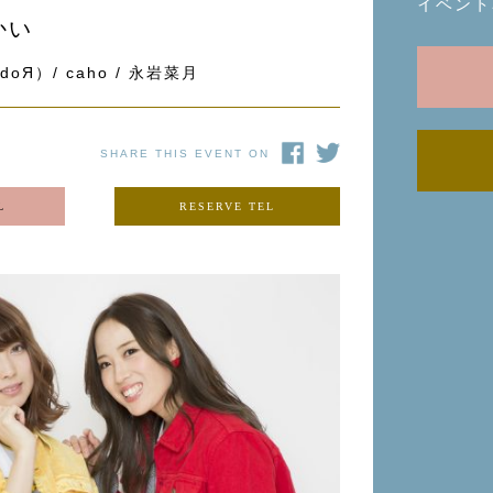
イベント
かい
oЯ）/ caho / 永岩菜月
SHARE THIS EVENT ON
L
RESERVE TEL