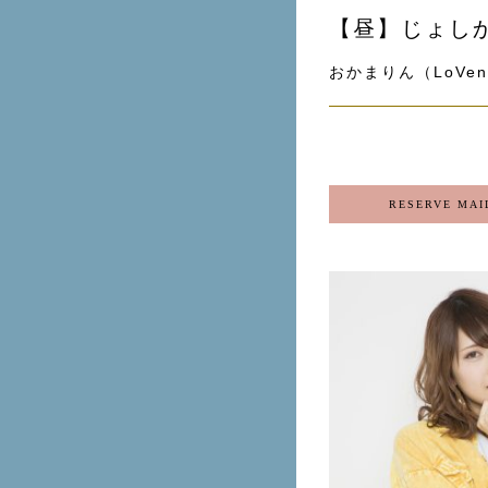
【昼】じょし
おかまりん（LoVend
RESERVE MAI