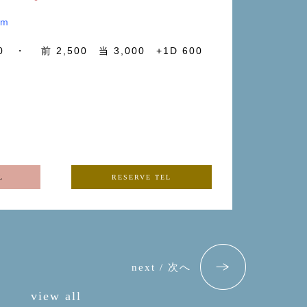
am
20 ・ 前 2,500 当 3,000 +1D 600
L
RESERVE TEL
next / 次へ
view all