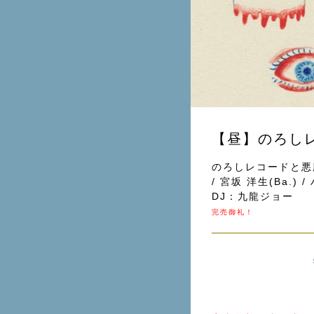
【昼】のろし
のろしレコードと悪魔
/ 宮坂 洋生(Ba.)
DJ：九龍ジョー
完売御礼！