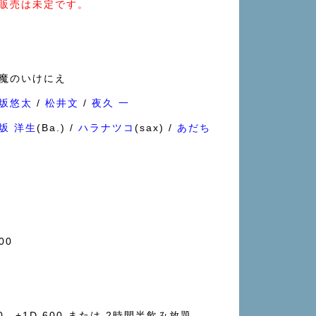
販売は未定です。
魔のいけにえ
坂悠太
/
松井文
/
夜久 一
坂 洋生
(Ba.) /
ハラナツコ
(sax) /
あだち
00
500 +1D 600 または 2時間半飲み放題