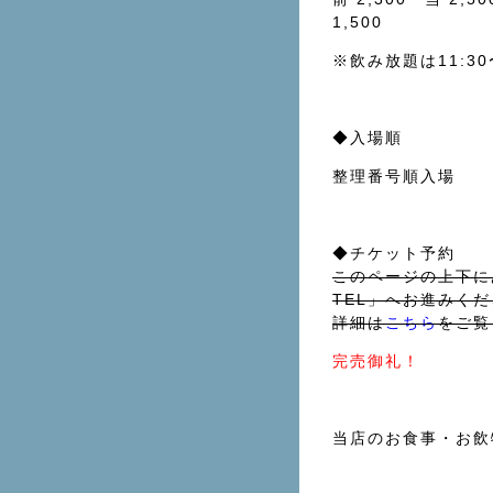
1,500
※飲み放題は11:3
◆入場順
整理番号順入場
◆チケット予約
このページの上下にある
TEL」へお進みく
詳細は
こちら
をご覧
完売御礼！
当店のお食事・お飲