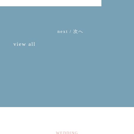
next / 次へ
view all
WEDDING