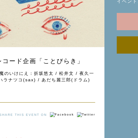
イベント
レコード企画「ことびらき」
のいけにえ：折坂悠太 / 松井文 / 夜久一
 / ハラナツコ(sax) / あだち麗三郎(ドラム)
SHARE THIS EVENT ON