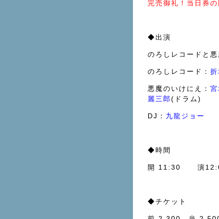
完売御礼！当日券の
◆出演
のろしレコードと悪
のろしレコード：
折
悪魔のいけにえ：
宮
麗三郎
(ドラム)
DJ：
九龍ジョー
◆時間
開 11:30 演12:
◆チケット
前 2,300 当 2,