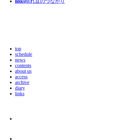
links
晴れ豆のつながり
top
schedule
news
contents
about us
access
archive
diary
links