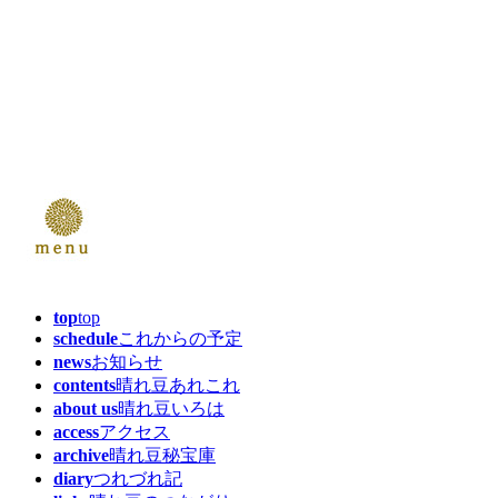
top
top
schedule
これからの予定
news
お知らせ
contents
晴れ豆あれこれ
about us
晴れ豆いろは
access
アクセス
archive
晴れ豆秘宝庫
diary
つれづれ記