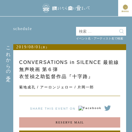
schedule
イベント名・アーティスト名で検索
これからの予定
2019/08/01
(木)
CONVERSATIONS in SILENCE 最前線
無声映画 第６弾
衣笠禎之助監督作品『十字路』
菊地成孔 / アーロンジェロー / 片岡一郎
SHARE THIS EVENT ON
RESERVE MAIL