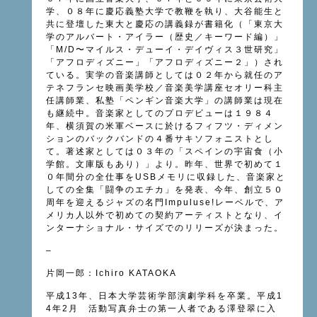
学、０８年に慶応義塾大学で教鞭を執り、大谷能生と
共に登壇した東大と慶応の講義録が書籍化（「東京大
学のアルバート・アイラー（歴史／キーワード編）」
「
M/D
〜マイルス・デューイ・デイヴィス３世研究」
「アフロディズニー」「アフロディズニー２」）され
ている。実学の音楽講師としては０２年から就任のア
テネフランセ映画美学校／音楽美学講座セオリー科主
任講師業、私塾「ペンギン音楽大学」の講師業は現在
も継続中。音楽家としてのプロデビューは１９８４
年、横須賀の米軍ベースに於けるフィフツ・ディメン
ションのバックバンドの４番サキソフォニストとし
て。著述家としては０３年の「スペインの宇宙食（小
学館。文庫版もあり）」より。昨年、世界で初めて１
０年間分の全仕事を
USB
メモリに収録した、音楽家と
しての全集
「闘争のエチカ」
を発表、今年、創立５０
周年を迎えるジャズの名門Impuluse!レーベルで、
ア
メリカ人以外で初めての契約アーティストとなり、
イ
ンターナショナル・サイズでのリリーズが決まった。
–
片岡一郎：Ichiro KATAOKA
平成13年、日本大学芸術学部演劇学科を卒業。平成1
4年2月 活動写真弁士の第一人者である澤登翠に入