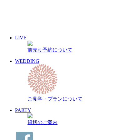
24
25
26
27
28
29
30
31
« 7月
9月 »
LIVE
イベント名・アーティスト名で検索
前売り予約について
前売り予約について
archive 晴れ豆秘宝庫
WEDDING
ご見学・プランについて
PARTY
貸切のご案内