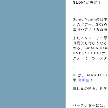
GLDN)が決定!!
.
Sonic Yout
とのツアー、SXSW
出演やアメリカ西海
またスタン・リー原
曲提供も行なうなど
める、Buffalo 
DMBQ/ OOIO
クノ・ミーツ・メタル
.
DJは、BARRIO GOL
宰
宮田信
!!!
晴れ豆の誇る、世界
.
バーテンダーには、