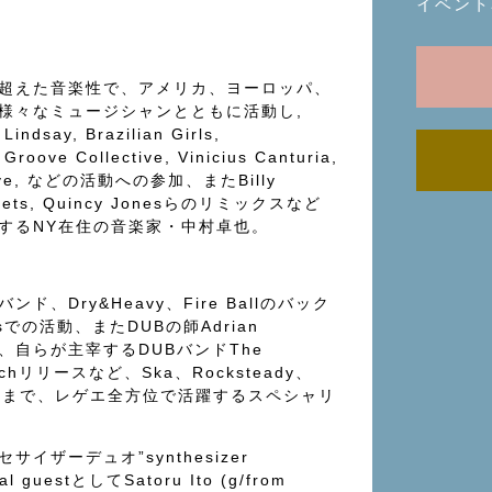
イベント
超えた音楽性で、アメリカ、ヨーロッパ、
様々なミュージシャンとともに活動し,
Lindsay, Brazilian Girls,
Groove Collective, Vinicius Canturia,
Nerve, などの活動への参加、またBilly
treets, Quincy Jonesらのリミックスなど
するNY在住の音楽家・中村卓也。
ド、Dry&Heavy、Fire Ballのバック
otsでの活動、またDUBの師Adrian
共演、自らが主宰するDUBバンドThe
inchリリースなど、Ska、Rocksteady、
hallまで、レゲエ全方位で活躍するスペシャリ
イザーデュオ”synthesizer
al guestとしてSatoru Ito (g/from