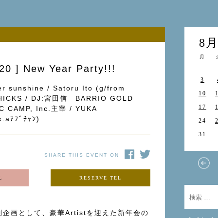
8
月
] New Year Party!!!
3
sunshine / Satoru Ito (g/from
10
CHICKS / DJ:宮田信 BARRIO GOLD
17
C CAMP, Inc.主宰 / YUKA
aｱﾌﾞﾁｬﾝ)
24
31
SHARE THIS EVENT ON
L
RESERVE TEL
別企画として、豪華Artistを迎えた新年会の