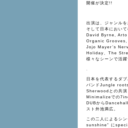
開催が決定!!
出演は、ジャンルを
そして日本において
David Byrne, Arto 
Organic Grooves, 
Jojo Mayer’s 
Holiday、The S
様々なシーンで活躍
.
日本を代表するダブバン
バンドJungle ro
Sherwoodとの
Minimalizeでの7
DUBからDance
スト外池満広。
この二人によるシンセサ
sunshine” にspeci