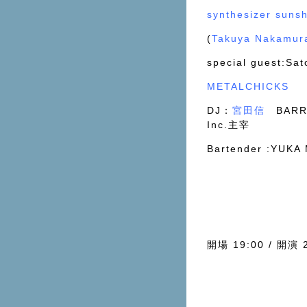
synthesizer suns
(
Takuya Nakamur
special guest:Sat
METALCHICKS
DJ：
宮田信
BARRI
Inc.主宰
Bartender :YU
開場 19:00 / 開演 