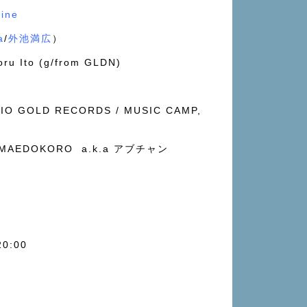
hine
a
/
外池満広
）
oru Ito (g/from GLDN)
O GOLD RECORDS / MUSIC CAMP,
KA MAEDOKORO a.k.a アブチャン
20:00