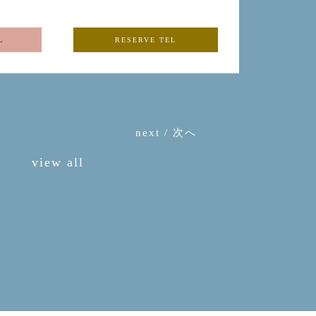
L
RESERVE TEL
next / 次へ
view all