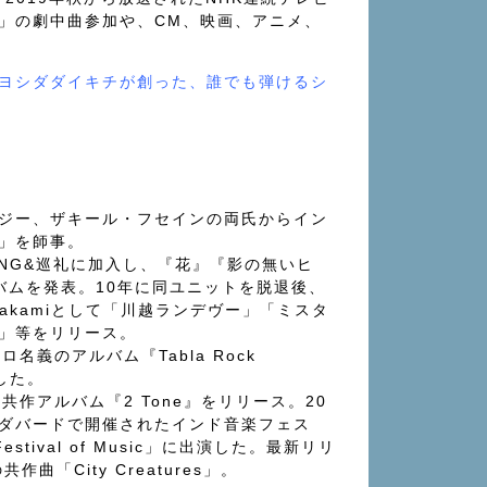
」の劇中曲参加や、CM、映画、アニメ、
ヨシダダイキチが創った、誰でも弾けるシ
ジー、ザキール・フセインの両氏からイン
」を師事。
HANG&巡礼に加入し、『花』『影の無いヒ
バムを発表。10年に同ユニットを脱退後、
i harakamiとして「川越ランデヴー」「ミスタ
」等をリリース。
名義のアルバム『Tabla Rock
表した。
共作アルバム『2 Tone』をリリース。20
ダバードで開催されたインド音楽フェス
l Festival of Music」に出演した。最新リリ
共作曲「City Creatures」。