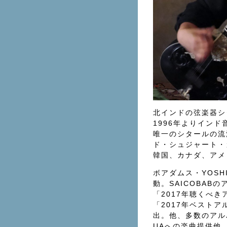
北インドの弦楽器シ
1996年よりインド
唯一のシタールの流
ド・シュジャート・
韓国、カナダ、アメ
ボアダムス・YOSH
動。SAICOBABのア
「2017年聴くべきアル
「2017年ベストアル
出。他、多数のアル
UAへの楽曲提供他、