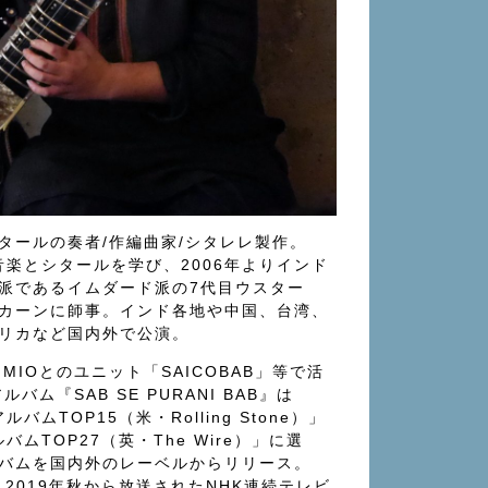
タールの奏者/作編曲家/シタレレ製作。
音楽とシタールを学び、2006年よりインド
派であるイムダード派の7代目ウスター
カーンに師事。インド各地や中国、台湾、
リカなど国内外で公演。
IMIOとのユニット「SAICOBAB」等で活
ルバム『SAB SE PURANI BAB』は
バムTOP15（米・Rolling Stone）」
バムTOP27（英・The Wire）」に選
バムを国内外のレーベルからリリース。
2019年秋から放送されたNHK連続テレビ