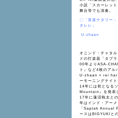
小説「スカーレット
舞台等でも演奏。
〇「音楽ナタリー：
タレレ」
U-zhaan
オニンド・チャタル
ドの打楽器「タブラ
00年よりASA-C
ト』など4枚のアル
U-zhaan × re
ーモーニングナイト
14年には初となるソロ
Mountain』を発
17年に蓮沼執太との
年はインド・アーメ
「Saptak Annua
ースはBIGYUKIとの