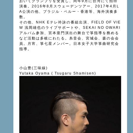
おいてグランプリを受賞し、同年9月に台湾にて招待
演奏。2016年8月スウェーデンツアー、2017年4月L
A公演の他、ブラジル・ペルー・香港等、海外演奏多
数。
その他、NHK Eテレ吟詠の番組出演、FIELD OF VIE
W 浅岡雄也のライブサポートや、SEKAI NO OWARI
アルバム参加、宮本亜門演出の舞台で箏指導を務める
など活動は多岐にわたる。糸音会、宮城会、森の会会
員。月宵、箏七星メンバー。日本女子大学箏曲研究会
指導。
小山豊(三味線)
Yutaka Oyama ( Tsugaru Shamisen)