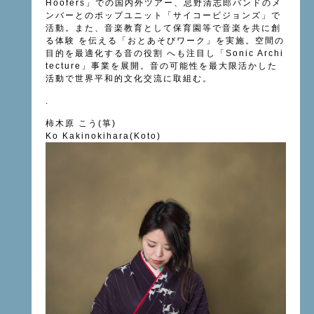
Hoofers」での国内外ツアー、忌野清志郎バンドのメ
ンバーとのポップユニット「サイコービジョンズ」で
活動。また、音楽教育として保育園等で音楽を共に創
る体験 を伝える「おとあそびワーク」を実施。空間の
目的を最適化する音の役割 へも注目し「Sonic Archi
tecture」事業を展開。音の可能性を最大限活かした
活動で世界平和的文化交流に取組む。
.
柿木原 こう(箏)
Ko Kakinokihara(Koto)