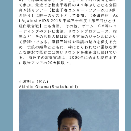
て参加。最近では松山千春氏の４１年ぶりとなる全国
弾き語りツアー【松山千春コンサートツアー2018弾
き語り】に唯一のゲストとして参加。【桑田佳祐 Ac
t Against AIDS 2018 平成三十年度！第三回ひとり
紅白歌合戦】にも出演。 その他、ゲーム、CM等レコ
ーディングやテレビ出演、サウンドプロデュース、指
導など その活動の幅は広く多方面のジャンルにおい
て活躍中である。津軽三味線や民謡の魅力を伝えるた
め、伝統の継承とともに、枠にとらわれない柔軟な新
たな解釈で既存には無いサウンドを生み出し続けてい
る。 海外での演奏実績は、2000年に始まり現在まで
に欧米アジアの20カ国以上。
小濱明人 (尺八)
Akihito Obama(Shakuhachi)