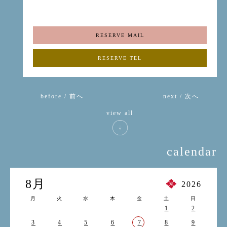
RESERVE MAIL
RESERVE TEL
before / 前へ
next / 次へ
view all
calendar
8月
2026
月
火
水
木
金
土
日
1
2
3
4
5
6
7
8
9