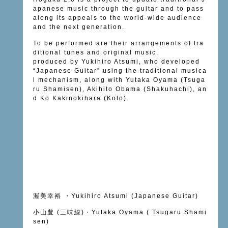
apanese music through the guitar and to pass
along its appeals to the world-wide audience
and the next generation.
To be performed are their arrangements of tra
ditional tunes and original music.
produced by Yukihiro Atsumi, who developed
“Japanese Guitar” using the traditional musica
l mechanism, along with Yutaka Oyama (Tsuga
ru Shamisen), Akihito Obama (Shakuhachi), an
d Ko Kakinokihara (Koto).
渥美幸裕 ・Yukihiro Atsumi (Japanese Guitar)
小山豊 (三味線)・Yutaka Oyama ( Tsugaru Shami
sen)