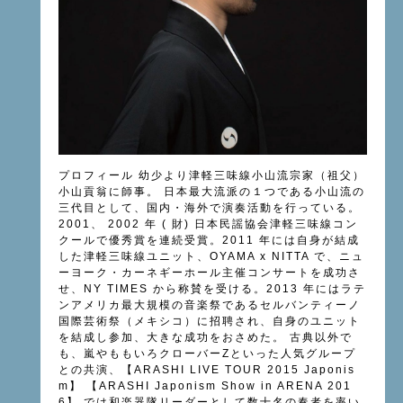
プロフィール 幼少より津軽三味線小山流宗家（祖父）
小山貢翁に師事。 日本最大流派の１つである小山流の
三代目として、国内・海外で演奏活動を行っている。
2001、 2002 年 ( 財) 日本民謡協会津軽三味線コン
クールで優秀賞を連続受賞。2011 年には自身が結成
した津軽三味線ユニット、OYAMA x NITTA で、ニュ
ーヨーク・カーネギーホール主催コンサートを成功さ
せ、NY TIMES から称賛を受ける。2013 年にはラテ
ンアメリカ最大規模の音楽祭であるセルバンティーノ
国際芸術祭（メキシコ）に招聘され、自身のユニット
を結成し参加、大きな成功をおさめた。 古典以外で
も、嵐やももいろクローバーZといった人気グループ
との共演、【ARASHI LIVE TOUR 2015 Japonis
m】 【ARASHI Japonism Show in ARENA 201
6】 では和楽器隊リーダーとして数十名の奏者を率い