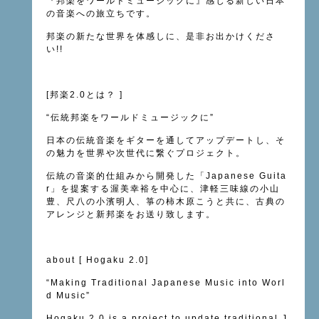
『邦楽をワールドミュージックに』感じる新しい日本
の音楽への旅立ちです。
邦楽の新たな世界を体感しに、是非お出かけくださ
い!!
[邦楽2.0とは？ ]
“伝統邦楽をワールドミュージックに”
日本の伝統音楽をギターを通してアップデートし、そ
の魅力を世界や次世代に繋ぐプロジェクト。
伝統の音楽的仕組みから開発した「Japanese Guita
r」を提案する渥美幸裕を中心に、津軽三味線の小山
豊、尺八の小濱明人、箏の柿木原こうと共に、古典の
アレンジと新邦楽をお送り致します。
about [ Hogaku 2.0]
“Making Traditional Japanese Music into Worl
d Music”
Hogaku 2.0 is a project to update traditional J