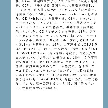
勝。04年、全編即興によるソロアルバム『風刻』を発
表。05年、『歩き遍路 四国八十八カ所奉納演奏Tou
r』を敢行。自作曲を集めた2ndアルバム『波と椿と』
を発表する。07年、hajimeinoue（electro）との供
作、CD『visions.』を発表する。08年、ジャパンフ
ェスティバル（ワシントン）・ワールド尺八フェステ
ィバル（シドニー）に招待参加。後藤幸浩（薩摩琵
琶）との共作、CD『ミチノネ』を発表。12年、アア
ン・カルチュラル・カウンシルの助成によりニューヨ
ークへ留学。帰国後、自らのグループによるCD『水
～SUI～』を発表する。15年、山下洋輔 & LOTUS P
OSITIONとして中欧ツアーを行う。16年、CD『LOT
US POSITION with 山下洋輔』を発表。国際尺八フ
ェスティバル（プラハ）に招待参加。18年、文化庁芸
術祭参加公演『第１回 小濱明人 尺八リサイタル』を
開催。古典本曲を集めたCD『寂静光韻』を発表。ワ
ールド尺八フェスティバル（ロンドン）に招待参加。
古典や自作曲を中心としたソロ活動の他、民謡の伊藤
多喜雄率いる『TAKiO BAND』等数々のグループに参
加している。海外公演も多く、計35カ国で行ってい
る。学習院大学非常勤講師。