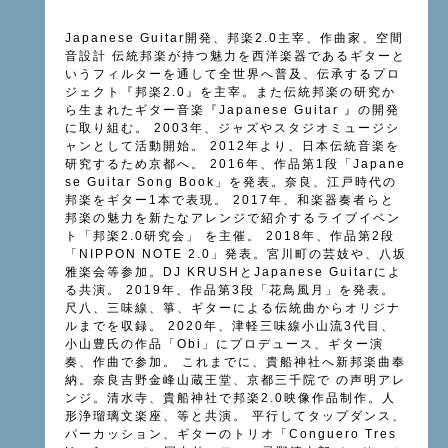
Japanese Guitar開発、邦楽2.0主宰、作曲家、空間
音設計 伝統邦楽が持つ魅力を西洋楽器であるギターと
いうフィルターを通して全世界へ普及、伝承するプロ
ジェクト『邦楽2.0』を主宰。また伝統邦楽の研究か
ら生まれたギター音楽『Japanese Guitar 』の開発
に取り組む。 2003年、ジャズやスタジオミュージシ
ャンとして活動開始。 2012年より、日本伝統音楽を
研究するため京都へ。 2016年、作品第1段「Japane
se Guitar Song Book」を発表。奈良、江戸時代の
邦楽をギター1本で表現。 2017年、和楽器奏者らと
邦楽の魅力を新たなアレンジで紹介するライブイベン
ト「邦楽2.0研究会」 を主催。 2018年、作品第2段
「NIPPON NOTE 2.0」発表。宮川町の芸妓や、八坂
雅楽会等参加。DJ KRUSHとJapanese Guitarによ
る共演。 2019年、作品第3段「花鳥風月」を発表。
尺八、三味線、箏、ギターによる伝統曲からオリジナ
ルまでを収録。 2020年、津軽三味線小山流3代目、
小山豊氏の作品「Obi」にプロデュース、ギター演
奏、作曲で参加。 これまでに、貴船神社へ新邦楽曲奉
納。奈良吉野金峰山蔵王堂、京都三千院で の声明アレ
ンジ。清水寺、貴船神社で邦楽2.0映像作品制作。人
形浄瑠璃文楽座、等と共演。 平行してタップダンス、
パーカッション、ギターのトリオ「Conguero Tres