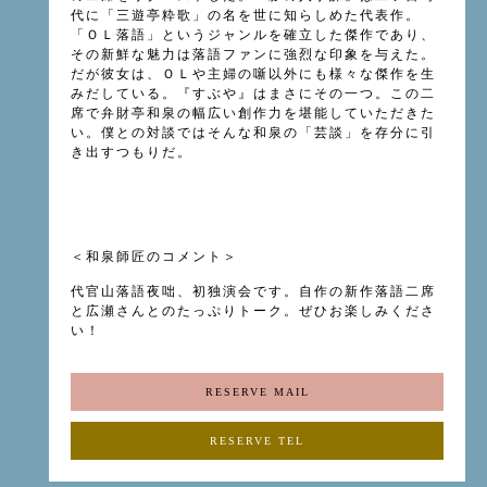
代に「三遊亭粋歌」の名を世に知らしめた代表作。
「ＯＬ落語」というジャンルを確立した傑作であり、
その新鮮な魅力は落語ファンに強烈な印象を与えた。
だが彼女は、ＯＬや主婦の噺以外にも様々な傑作を生
みだしている。『すぶや』はまさにその一つ。この二
席で弁財亭和泉の幅広い創作力を堪能していただきた
い。僕との対談ではそんな和泉の「芸談」を存分に引
き出すつもりだ。
＜和泉師匠のコメント＞
代官山落語夜咄、初独演会です。自作の新作落語二席
と広瀬さんとのたっぷりトーク。ぜひお楽しみくださ
い！
RESERVE MAIL
RESERVE TEL