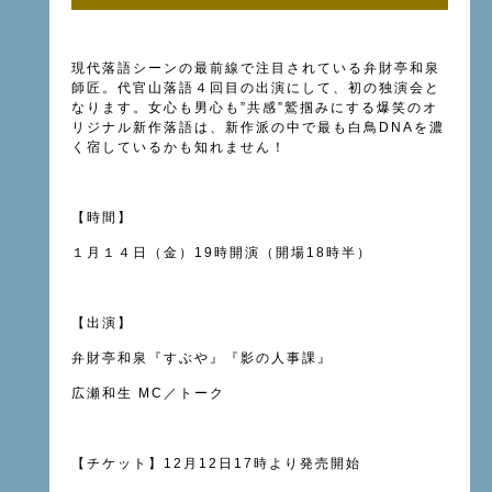
現代落語シーンの最前線で注目されている弁財亭和泉
師匠。代官山落語４回目の出演にして、初の独演会と
なります。女心も男心も”共感”鷲掴みにする爆笑のオ
リジナル新作落語は、新作派の中で最も白鳥DNAを濃
く宿しているかも知れません！
【時間】
１月１４日（金）19時開演（開場18時半）
【出演】
弁財亭和泉『すぶや』『影の人事課』
広瀬和生 MC／トーク
【チケット】12月12日17時より発売開始