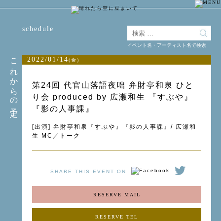
schedule
イベント名・アーティスト名で検索
これからの予定
2022/01/14
(金)
第24回 代官山落語夜咄 弁財亭和泉 ひと
り会 produced by 広瀬和生 『すぶや』
『影の人事課』
[出演] 弁財亭和泉『すぶや』『影の人事課』/ 広瀬和
生 MC／トーク
SHARE THIS EVENT ON
RESERVE MAIL
RESERVE TEL