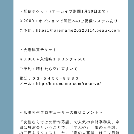
・配信チケット (アーカイブ期間1月30日まで）
￥2000＋オプションで師匠へのご祝儀システムあり
ご予約：
https://haremame20220114.peatix.com
・会場観覧チケット
￥3,000＋入場時１ドリンク￥600
ご予約：晴れたら空に豆まいて
電話：０３−５４５６−８８８０
メール：
http://haremame.com/reserve/
＜広瀬和生プロデューサーの推奨コメント＞
「女性ならではの新作落語」で人気の弁財亭和泉、今
回は独演会ということで、『すぶや』『影の人事課』
の二席をリクエストした。『影の人事課』は二ツ目時