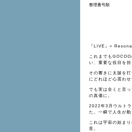
整理番号順
『LIVE』= Resona
これまでもGOCO
い、重要な役目を担
その響きに太皷を打
にどれほど心震わせ
でも実は全くと言っ
の真価に。
2022年3月ウル
た。一瞬で人生が動
これは宇宙の始まり
音。