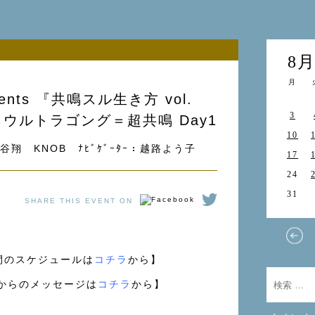
8
月
sents 『共鳴スル生き方 vol.
3
✕ウルトラゴング＝超共鳴 Day1
10
水谷翔 KNOB ﾅﾋﾞｹﾞｰﾀｰ：越路よう子
17
24
31
SHARE THIS EVENT ON
5日間のスケジュールは
コチラ
から】
LYからのメッセージは
コチラ
から】