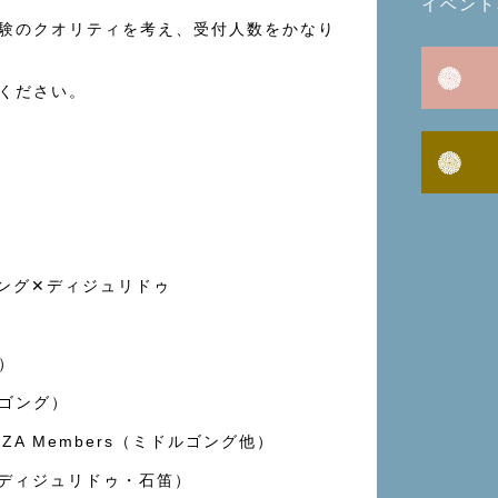
イベント
験のクオリティを考え、受付人数をかなり
ください。
)
ング✕ディジュリドゥ
）
ゴング）
 GIZA Members（ミドルゴング他）
（ディジュリドゥ・石笛）