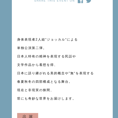
SHARE THIS EVENT ON
身体表現者
2
人組
“
ジョッカル
“
による
単独公演第二弾。
日本人特有の精神を表現する民話や
文学作品から着想を得、
日本に語り継がれる美的概念や
”
無
“
を表現する
春夏秋冬の四部構成となる舞台。
現在と非現実の狭間、
世にも奇妙な世界をお届けします。