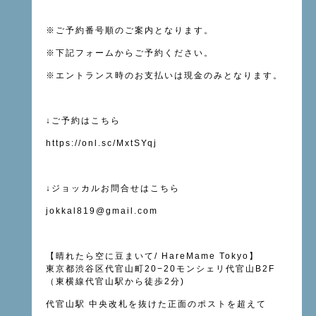
※
ご予約番号順のご案内となります。
※下記フォーム
からご予約ください。
※
エントランス時のお支払いは現金のみとなります。
↓ご予約はこちら
https://onl.sc/MxtSYqj
↓ジョッカルお問合せはこちら
jokkal819@gmail.com
【晴れたら空に豆まいて
/ HareMame Tokyo
】
東京都渋谷区代官山町
20−20
モンシェリ代官山
B2F
（東横線
代官山駅
から徒歩
2
分
)
代官山駅
中央改札を抜けた正面のポストを超えて