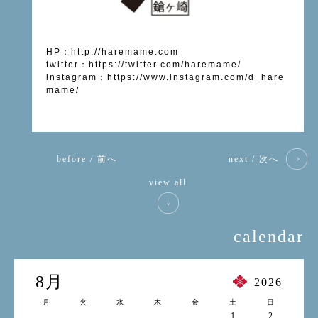
HP
：
http://haremame.com
twitter
：
https://twitter.com/haremame/
instagram
：
https://www.instagram.com/d_hare
mame/
before / 前へ
next / 次へ
view all
calendar
8月
2026
月
火
水
木
金
土
日
1
2