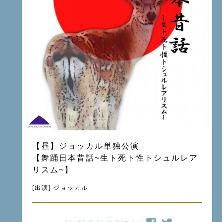
【昼】ジョッカル単独公演
【舞踊日本昔話~生ト死ト性トシュルレア
リスム~】
[出演] ジョッカル