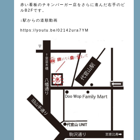
赤い看板のチキンバーガー店をさらに進んだ右手のビ
ル
B2F
です。
↓
駅からの道順動画
https://youtu.be/02142ura7YM