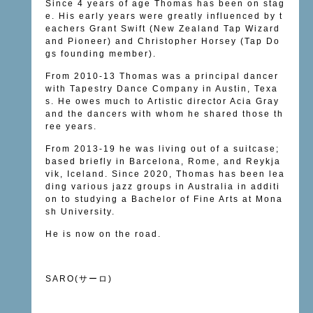
Since 4 years of age Thomas has been on stag
e. His early years were greatly influenced by t
eachers Grant Swift (New Zealand Tap Wizard
and Pioneer) and Christopher Horsey (Tap Do
gs founding member).
From 2010-13 Thomas was a principal dancer
with Tapestry Dance Company in Austin, Texa
s. He owes much to Artistic director Acia Gray
and the dancers with whom he shared those th
ree years.
From 2013-19 he was living out of a suitcase;
based briefly in Barcelona, Rome, and Reykja
vik, Iceland. Since 2020, Thomas has been lea
ding various jazz groups in Australia in additi
on to studying a Bachelor of Fine Arts at Mona
sh University.
He is now on the road.
SARO(サーロ)