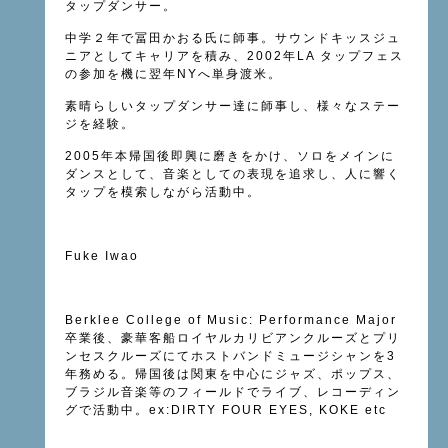
タップダンサー。
中学２年で冨田かおる氏に師事。サウンドキッスジュ
ニアとしてキャリアを積み、2002年LA タップフェス
の参加を機に翌年NYへ単身渡米。
素晴らしいタップダンサー達に師事し、様々なステー
ジを経験。
2005年本帰国後即興に磨きをかけ、ソロをメインに
ダンスとして、音楽としての表現を追求し、人に響く
タップを模索しながら活動中。
Fuke Iwao
Berklee College of Music: Performance Major
卒業後、豪華客船ロイヤルカリビアンクルーズとプリ
ンセスクルーズにてホストバンドミュージシャンを3
年務める。帰国後は関東を中心にジャズ、ポップス、
ブラジル音楽等のフィールドでライブ、レコーディン
グで活動中。ex:DIRTY FOUR EYES, KOKE etc