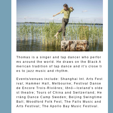
Thomas is a singer and tap dancer who perfor
ms around the world. He draws on the Black A
merican tradition of tap dance and it’s close ti
es to jazz music and rhythm.
Events/venues include: Shanghai Int. Arts Fest
ival; Hammer Hall, Melbourne; Festival Danse
de Encore Trois-Rivières; Iðnó—Iceland’s olde
st theatre; Tours of China and Switzerland; He
rräng Dance Camp Sweden; Beijing Swingtime
Ball; Woodford Folk Fest; The Falls Music and
Arts Festival; The Apollo Bay Music Festival.