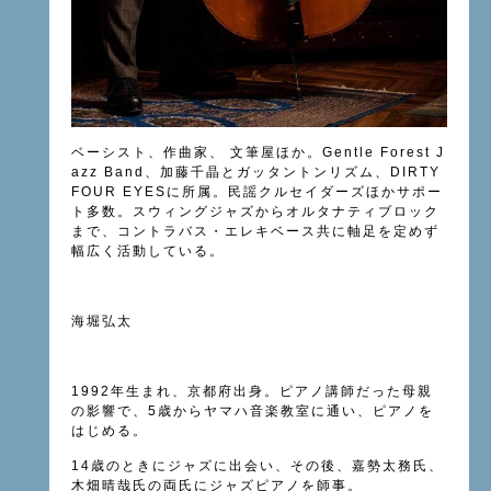
ベーシスト、作曲家、 文筆屋ほか。Gentle Forest J
azz Band、加藤千晶とガッタントンリズム、DIRTY
FOUR EYESに所属。民謡クルセイダーズほかサポー
ト多数。スウィングジャズからオルタナティブロック
まで、コントラバス・エレキベース共に軸足を定めず
幅広く活動している。
海堀弘太
1992年生まれ、京都府出身。ピアノ講師だった母親
の影響で、5歳からヤマハ音楽教室に通い、ピアノを
はじめる。
14歳のときにジャズに出会い、その後、嘉勢太務氏、
木畑晴哉氏の両氏にジャズピアノを師事。