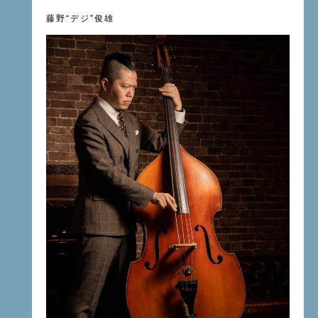
藤野“デジ”俊雄