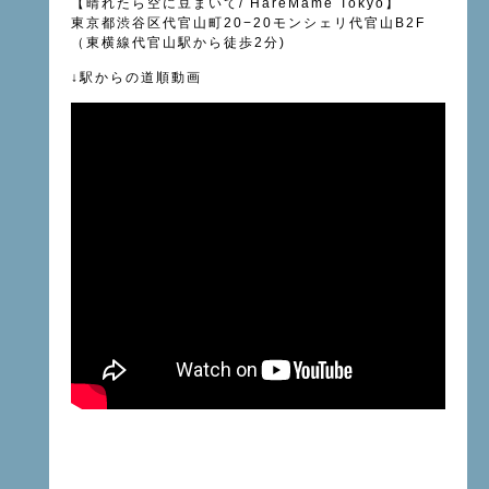
【晴れたら空に豆まいて
/ HareMame Tokyo
】
東京都渋谷区代官山町
20−20
モンシェリ代官山
B2F
（東横線
代官山駅
から徒歩
2
分
)
↓
駅からの道順動画