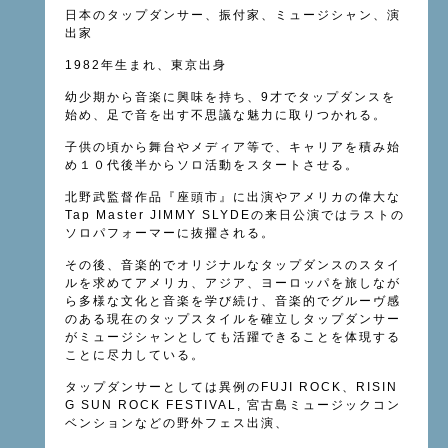
日本のタップダンサー、振付家、ミュージシャン、演
出家
1982年生まれ、東京出身
幼少期から音楽に興味を持ち、9才でタップダンスを
始め、足で音を出す不思議な魅力に取りつかれる。
子供の頃から舞台やメディア等で、キャリアを積み始
め１０代後半からソロ活動をスタートさせる。
北野武監督作品『座頭市』に出演やアメリカの偉大な
Tap Master JIMMY
SLYDEの来日公演ではラストの
ソロパフォーマーに抜擢される。
その後、音楽的でオリジナルなタップダンスのスタイ
ルを求めてアメリカ、アジア、ヨーロッパを旅しなが
ら多様な文化と音楽を学び続け、音楽的でグルーヴ感
のある現在のタップスタイルを確立しタップダンサー
がミュージシャンとしても活躍できることを体現する
ことに尽力している。
タップダンサーとしては異例のFUJI ROCK、RISIN
G SUN ROCK
FESTIVAL, 宮古島ミュージックコン
ベンションなどの野外フェス出演、