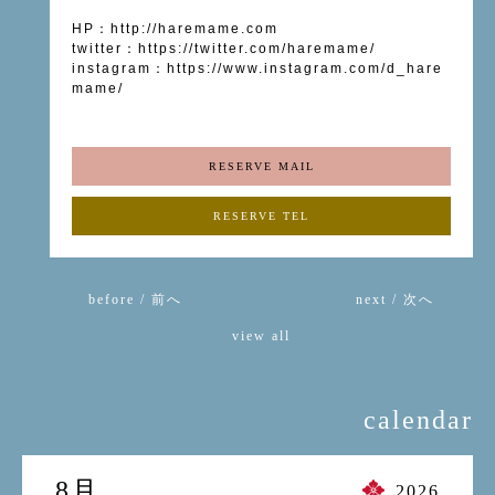
HP
：
http://haremame.com
twitter
：
https://twitter.com/haremame/
instagram
：
https://www.instagram.com/d_hare
mame/
RESERVE MAIL
RESERVE TEL
before / 前へ
next / 次へ
view all
calendar
8月
2026