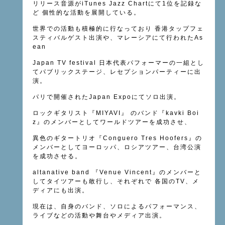
リリース音源がiTunes Jazz Chartにて1位を記録な
ど
個性的な活動を展開している。
世界での活動も積極的に行なっており
香港タップフェ
スティバルゲスト出演や、マレーシアにて行われたAs
ean
Japan TV festival 日本代表パフォーマーの一組とし
てパブリックステージ、レセプションパーティーに出
演。
パリで開催されたJapan Expoにてソロ出演。
ロックギタリスト『MIYAVI』 のバンド『kavki Boi
z』のメンバーとしてワールドツアーを成功させ、
異色のギタートリオ『Conguero Tres Hoofers』の
メンバーとしてヨーロッパ、ロシアツアー、台湾公演
を成功させる。
altanative band 『Venue Vincent』のメンバーと
してタイツアーも敢行し、それぞれで
各国のTV、メ
ディアにも出演。
現在は、自身のバンド、ソロによるパフォーマンス、
ライブなどの活動や舞台やメディア出演。