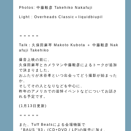
Photos:
中藤毅彦
Takehiko Nakafuji
Light :
Overheads Classic
＋
liquidbiupil
＝＝＝＝＝
Talk：久保田麻琴 Makoto Kubota ＋ 中藤毅彦 Nak
afuji Takehiko
爆音上映の前に、
久保田麻琴とカメラマン中藤毅彦によるトークが追加
で決まりました。
おふたりが水谷孝といつ出会ってどう撮影が始まった
か、
そしてその人となりなどを中心に、
昨年のアメリカでの追悼イベントなどについてお話さ
れる予定です。
(1月13日更新)
＝＝＝＝＝
また、Tuff Beatsによる会場物販で
『BAUS ’93』(CD+DVD / LP)の販売に加え、