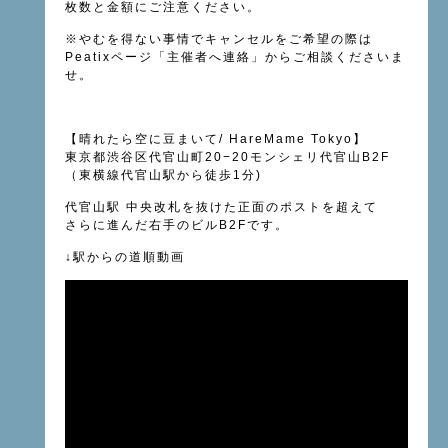
枚数と金額にご注意ください。
※やむを得ない事情でキャンセルをご希望の際は
Peatixページ「主催者へ連絡」からご相談くださいま
せ。
【晴れたら空に豆まいて
/ HareMame Tokyo
】
東京都渋谷区代官山町
20−20
モンシェリ代官山
B2F
（東横線
代官山駅
から徒歩
1
分
)
代官山駅
中央改札を抜けた正面のポストを超えて
さらに進んだ右手のビル
B2F
です。
↓
駅からの道順動画