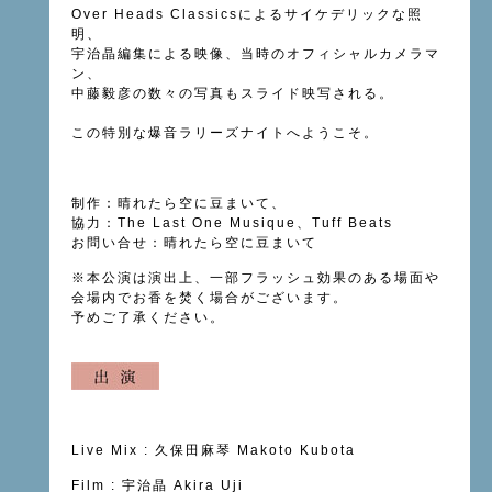
Over Heads Classics
によるサイケデリックな照
明、
宇治晶編集による映像、当時のオフィシャルカメラマ
ン、
中藤毅彦の数々の写真もスライド映写される。
この特別な爆音ラリーズナイトへようこそ。
制作：晴れたら空に豆まいて、
協力：
The Last One Musique
、Tuff Beats
お問い合せ：晴れたら空に豆まいて
※
本公演は演出上、一部フラッシュ効果のある場面や
会場内でお香を焚く場合がございます。
予めご了承ください。
Live Mix :
久保田麻琴
Makoto Kubota
Film :
宇治晶
Akira Uji