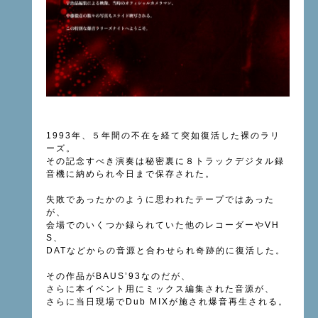
1993
年、５年間の不在を経て突如復活した裸のラリ
ーズ。
その記念すべき演奏は秘密裏に８トラックデジタル録
音機に納められ今日まで保存された。
失敗であったかのように思われたテープではあった
が、
会場でのいくつか録られていた他のレコーダーや
VH
S
、
DAT
などからの音源と合わせられ奇跡的に復活した。
その作品が
BAUS’93
なのだが、
さらに本イベント用にミックス編集された音源が、
さらに当日現場で
Dub MIX
が施され爆音再生される。