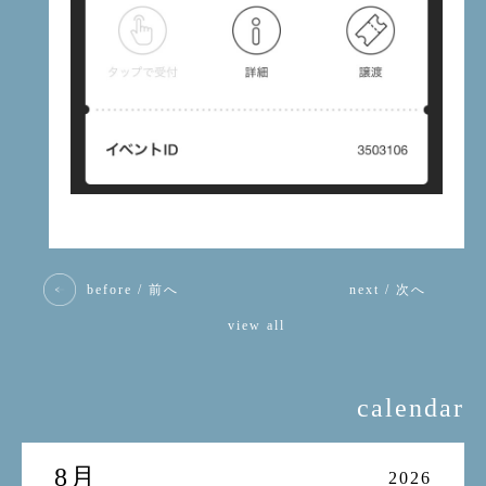
before / 前へ
next / 次へ
view all
calendar
8月
2026