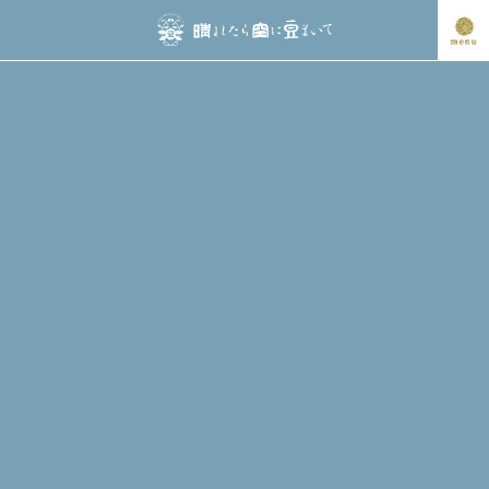
schedule
イベント名・アーティスト名で検索
2024/10/20
(日)
ジ・マーローズ・ジャパン・ツアー /
THEE MARLOES JAPAN TOUR
【LIVE】THEE MARLOES /ジ・マーローズ
【SPECIAL GUEST DJ】RUBEN MOLINA 【DJ】
TRASMUNDO DJs、DJ HOLIDAY
当日券を若干枚数販売します