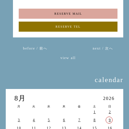
RESERVE MAIL
RESERVE TEL
before / 前へ
next / 次へ
view all
calendar
8月
2026
月
火
水
木
金
土
日
1
2
3
4
5
6
7
8
9
10
11
12
13
14
15
16