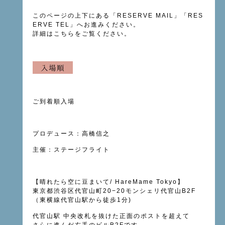
このページの上下にある「
RESERVE MAIL
」「RES
ERVE TEL」へお進みください。
詳細は
こちら
をご覧ください。
ご到着順入場
プロデュース：高橋信之
主催：ステージフライト
【晴れたら空に豆まいて
/ HareMame Tokyo
】
東京都渋谷区代官山町
20−20
モンシェリ代官山
B2F
（東横線
代官山駅
から徒歩
1
分
)
代官山駅
中央改札を抜けた正面のポストを超えて