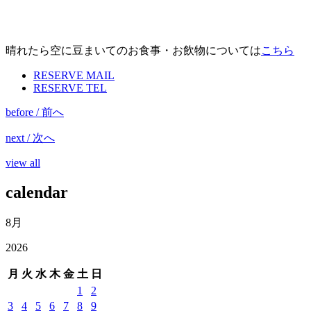
晴れたら空に豆まいてのお食事・お飲物については
こちら
RESERVE MAIL
RESERVE TEL
before / 前へ
next / 次へ
view all
calendar
8月
2026
月
火
水
木
金
土
日
1
2
3
4
5
6
7
8
9