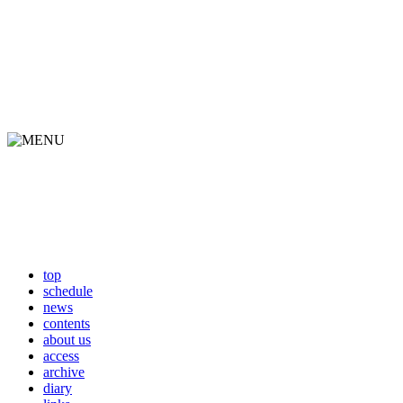
top
schedule
news
contents
about us
access
archive
diary