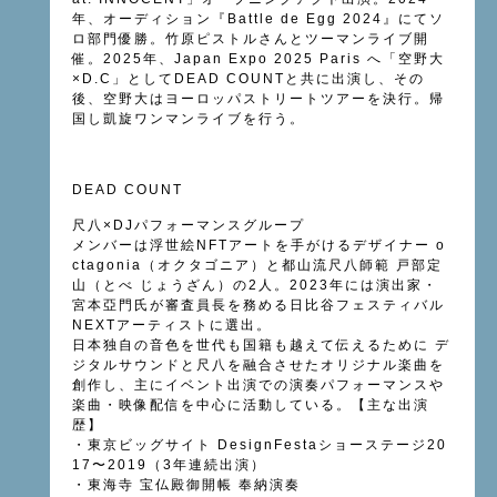
年、オーディション『Battle de Egg 2024』にてソ
ロ部門優勝。竹原ピストルさんとツーマンライブ開
催。2025年、Japan Expo 2025 Paris へ「空野大
×D.C」としてDEAD COUNTと共に出演し、その
後、空野大はヨーロッパストリートツアーを決行。帰
国し凱旋ワンマンライブを行う。
DEAD COUNT
尺八×DJパフォーマンスグループ
メンバーは浮世絵NFTアートを手がけるデザイナー o
ctagonia（オクタゴニア）と都山流尺八師範 戸部定
山（とべ じょうざん）の2人。2023年には演出家・
宮本亞門氏が審査員長を務める日比谷フェスティバル
NEXTアーティストに選出。
日本独自の音色を世代も国籍も越えて伝えるために デ
ジタルサウンドと尺八を融合させたオリジナル楽曲を
創作し、主にイベント出演での演奏パフォーマンスや
楽曲・映像配信を中心に活動している。【主な出演
歴】
・東京ビッグサイト DesignFestaショーステージ20
17〜2019（3年連続出演）
・東海寺 宝仏殿御開帳 奉納演奏