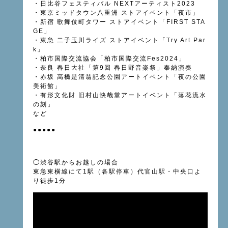
・日比谷フェスティバル NEXTアーティスト2023
・東京ミッドタウン八重洲 ストアイベント「夜市」
・新宿 歌舞伎町タワー ストアイベント「FIRST STA
GE」
・東急 二子玉川ライズ ストアイベント「Try Art Par
k」
・柏市国際交流協会「柏市国際交流Fes2024」
・奈良 春日大社「第9回 春日野音楽祭」奉納演奏
・赤坂 高橋是清翁記念公園アートイベント「夜の公園
美術館」
・有形文化財 旧村山快哉堂アートイベント「落花流水
の刻」
など
●●●●●
◯渋谷駅からお越しの場合
東急東横線にて1駅（各駅停車）代官山駅・中央口よ
り徒歩1分