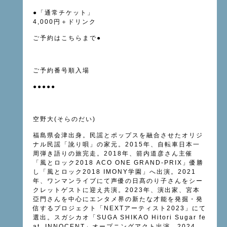
●「通常チケット」
4,000円＋ドリンク
ご予約はこちらまで●
ご予約番号順入場
●●●●●
空野大(そらのだい)
福島県会津出身。民謡とポップスを融合させたオリジ
ナル民謡「訛り唄」の家元。2015年、自転車日本一
周弾き語りの旅完走。2018年、箭内道彦さん主催
「風とロック2018 ACO ONE GRAND-PRIX」優勝
し「風とロック2018 IMONY学園」へ出演。2021
年、ワンマンライブにて声優の日髙のり子さんをシー
クレットゲストに迎え共演。2023年、演出家、宮本
亞門さんを中心にエンタメ界の新たな才能を発掘・発
信するプロジェクト「NEXTアーティスト2023」にて
選出。スガシカオ「SUGA SHIKAO Hitori Sugar fe
at. INNOCENT」オープニングアクト出演。2024