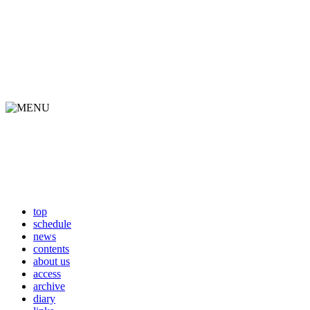
top
schedule
news
contents
about us
access
archive
diary