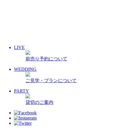
10
11
12
13
14
15
16
17
18
19
20
21
22
23
24
25
26
27
28
29
30
31
« 7月
9月 »
LIVE
イベント名・アーティスト名で検索
前売り予約について
前売り予約について
archive 晴れ豆秘宝庫
WEDDING
ご見学・プランについて
PARTY
貸切のご案内