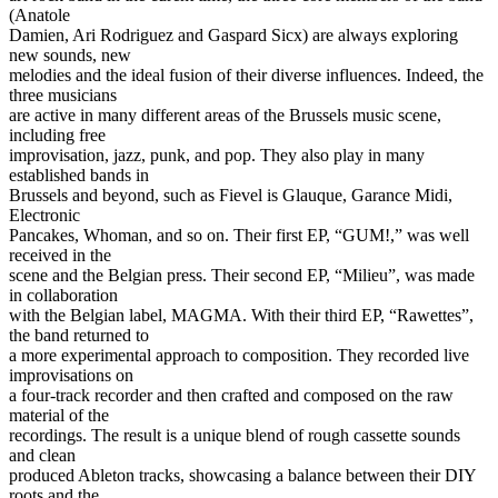
(Anatole
Damien, Ari Rodriguez and Gaspard Sicx) are always exploring
new sounds, new
melodies and the ideal fusion of their diverse influences. Indeed, the
three musicians
are active in many different areas of the Brussels music scene,
including free
improvisation, jazz, punk, and pop. They also play in many
established bands in
Brussels and beyond, such as Fievel is Glauque, Garance Midi,
Electronic
Pancakes, Whoman, and so on. Their first EP, “GUM!,” was well
received in the
scene and the Belgian press. Their second EP, “Milieu”, was made
in collaboration
with the Belgian label, MAGMA. With their third EP, “Rawettes”,
the band returned to
a more experimental approach to composition. They recorded live
improvisations on
a four-track recorder and then crafted and composed on the raw
material of the
recordings. The result is a unique blend of rough cassette sounds
and clean
produced Ableton tracks, showcasing a balance between their DIY
roots and the