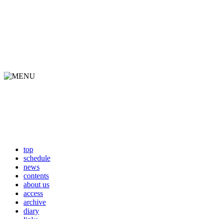
top
schedule
news
contents
about us
access
archive
diary