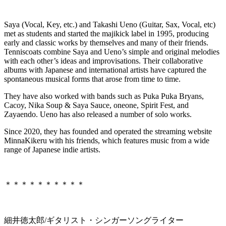
Saya (Vocal, Key, etc.) and Takashi Ueno (Guitar, Sax, Vocal, etc)
met as students and started the majikick label in 1995, producing
early and classic works by themselves and many of their friends.
Tenniscoats combine Saya and Ueno’s simple and original melodies
with each other’s ideas and improvisations. Their collaborative
albums with Japanese and international artists have captured the
spontaneous musical forms that arose from time to time.
They have also worked with bands such as Puka Puka Bryans,
Cacoy, Nika Soup & Saya Sauce, oneone, Spirit Fest, and
Zayaendo. Ueno has also released a number of solo works.
Since 2020, they has founded and operated the streaming website
MinnaKikeru with his friends, which features music from a wide
range of Japanese indie artists.
＊＊＊＊＊＊＊＊＊＊
細井徳太郎/ギタリスト・シンガーソングライター