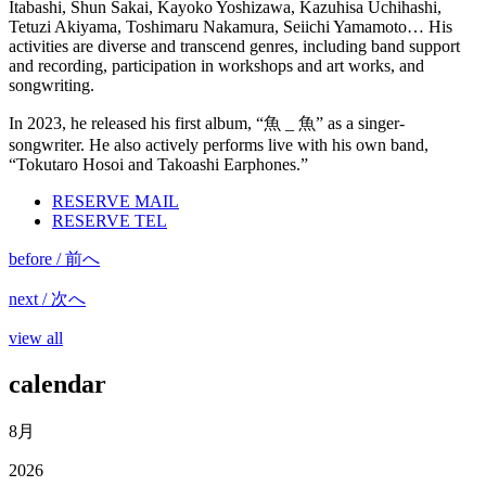
Itabashi, Shun Sakai, Kayoko Yoshizawa, Kazuhisa Uchihashi,
Tetuzi Akiyama, Toshimaru Nakamura, Seiichi Yamamoto… His
activities are diverse and transcend genres, including band support
and recording, participation in workshops and art works, and
songwriting.
In 2023, he released his first album, “魚 _ 魚” as a singer-
songwriter. He also actively performs live with his own band,
“Tokutaro Hosoi and Takoashi Earphones.”
RESERVE MAIL
RESERVE TEL
before / 前へ
next / 次へ
view all
calendar
8月
2026