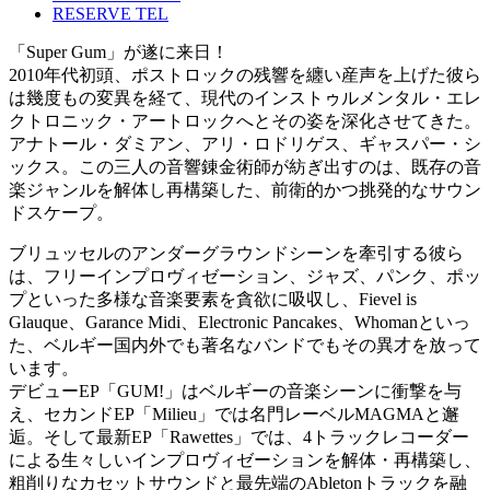
RESERVE TEL
「Super Gum」が遂に来日！
2010年代初頭、ポストロックの残響を纏い産声を上げた彼ら
は幾度もの変異を経て、現代のインストゥルメンタル・エレ
クトロニック・アートロックへとその姿を深化させてきた。
アナトール・ダミアン、アリ・ロドリゲス、ギャスパー・シ
ックス。この三人の音響錬金術師が紡ぎ出すのは、既存の音
楽ジャンルを解体し再構築した、前衛的かつ挑発的なサウン
ドスケープ。
ブリュッセルのアンダーグラウンドシーンを牽引する彼ら
は、フリーインプロヴィゼーション、ジャズ、パンク、ポッ
プといった多様な音楽要素を貪欲に吸収し、Fievel is
Glauque、Garance Midi、Electronic Pancakes、Whomanといっ
た、ベルギー国内外でも著名なバンドでもその異才を放って
います。
デビューEP「GUM!」はベルギーの音楽シーンに衝撃を与
え、セカンドEP「Milieu」では名門レーベルMAGMAと邂
逅。そして最新EP「Rawettes」では、4トラックレコーダー
による生々しいインプロヴィゼーションを解体・再構築し、
粗削りなカセットサウンドと最先端のAbletonトラックを融