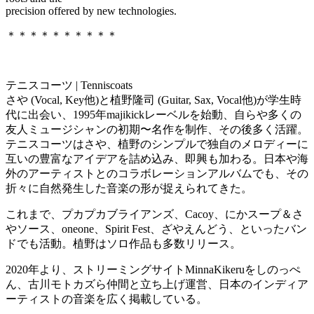
precision offered by new technologies.
＊＊＊＊＊＊＊＊＊＊
テニスコーツ | Tenniscoats
さや (Vocal, Key他)と植野隆司 (Guitar, Sax, Vocal他)が学生時
代に出会い、1995年majikickレーベルを始動、自らや多くの
友人ミュージシャンの初期〜名作を制作、その後多く活躍。
テニスコーツはさや、植野のシンプルで独自のメロディーに
互いの豊富なアイデアを詰め込み、即興も加わる。日本や海
外のアーティストとのコラボレーションアルバムでも、その
折々に自然発生した音楽の形が捉えられてきた。
これまで、プカプカブライアンズ、Cacoy、にかスープ＆さ
やソース、oneone、Spirit Fest、ざやえんどう、といったバン
ドでも活動。植野はソロ作品も多数リリース。
2020年より、ストリーミングサイトMinnaKikeruをしのっぺ
ん、古川モトカズら仲間と立ち上げ運営、日本のインディア
ーティストの音楽を広く掲載している。