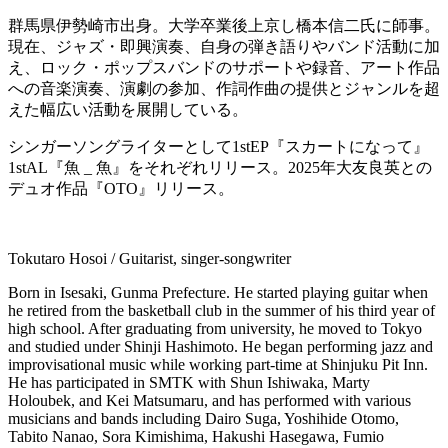
群馬県伊勢崎市出身。大学卒業後上京し橋本信二氏に師事。
現在、ジャズ・即興演奏、自身の弾き語りやバンド活動に加
え、ロック・ポップスバンドのサポートや録音、アート作品
への音楽演奏、演劇の参加、作詞作曲の提供とジャンルを超
えた幅広い活動を展開している。
シンガーソングライターとして1stEP『スカートになって』
1stAL『魚 _ 魚』をそれぞれリリース。2025年大友良英との
デュオ作品『OTO』リリース。
Tokutaro Hosoi / Guitarist, singer-songwriter
Born in Isesaki, Gunma Prefecture. He started playing guitar when
he retired from the basketball club in the summer of his third year of
high school. After graduating from university, he moved to Tokyo
and studied under Shinji Hashimoto. He began performing jazz and
improvisational music while working part-time at Shinjuku Pit Inn.
He has participated in SMTK with Shun Ishiwaka, Marty
Holoubek, and Kei Matsumaru, and has performed with various
musicians and bands including Dairo Suga, Yoshihide Otomo,
Tabito Nanao, Sora Kimishima, Hakushi Hasegawa, Fumio